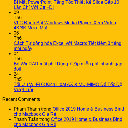
Bí Mật PowerPoint: Tăng Tốc Thiết Kế Slide Gấp 10
Lần Chỉ Với Ctrl+D!
09
Th6
VLC Đánh Bật Windows Media Player: Xem Video
4K/8K Mượt Mà!
06
Th6
Cách Tự động hóa Excel với Macro: Tiết kiệm 3 tiếng
mỗi ngày
04
Th6
Bỏ WinRAR mất phí! Dùng 7-Zip miễn phí, nhanh gấp
đôi!
24
Th5
Tối Ưu Wi-Fi 6: Kích Hoạt AX & MU-MIMO Để Tốc Độ
Vượt Trội
Recent Comments
Phạm Thanh
trong
Office 2019 Home & Business Bind
cho Macbook Giá Rẻ
Thanh Tuấn
trong
Office 2019 Home & Business Bind
cho Macbook Giá Rẻ