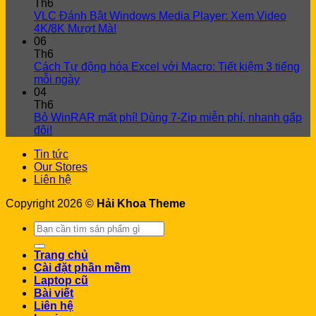
Th6
VLC Đánh Bật Windows Media Player: Xem Video
4K/8K Mượt Mà!
06
Th6
Cách Tự động hóa Excel với Macro: Tiết kiệm 3 tiếng
mỗi ngày
04
Th6
Bỏ WinRAR mất phí! Dùng 7-Zip miễn phí, nhanh gấp
đôi!
Tin tức
Our Stores
Liên hệ
Copyright 2026 ©
Hải Khoa Theme
Search
for:
Trang chủ
Cài đặt phần mềm
Laptop cũ
Bài viết
Liên hệ