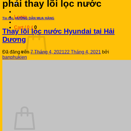
for:
phải thay lõi lọc nước
Login
Tin tức
,
HƯỚNG DẪN MUA HÀNG
Cart /
0
₫
0
Thay lõi lọc nước Hyundai tại Hải
Dương
Đã đăng trên
7 Tháng 4, 2021
22 Tháng 4, 2021
bởi
banphukien
No products in the cart.
Return to shop
Search
for:
0
Cart