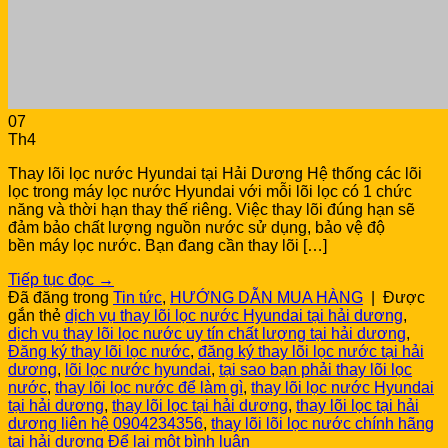
07
Th4
Thay lõi lọc nước Hyundai tại Hải Dương Hệ thống các lõi
lọc trong máy lọc nước Hyundai với mỗi lõi lọc có 1 chức
năng và thời hạn thay thế riêng. Việc thay lõi đúng hạn sẽ
đảm bảo chất lượng nguồn nước sử dụng, bảo vệ độ
bền máy lọc nước. Bạn đang cần thay lõi […]
Tiếp tục đọc
→
Đã đăng trong
Tin tức
,
HƯỚNG DẪN MUA HÀNG
|
Được
gắn thẻ
dịch vụ thay lõi lọc nước Hyundai tại hải dương
,
dịch vụ thay lõi lọc nước uy tín chất lượng tại hải dương
,
Đăng ký thay lõi lọc nước
,
đăng ký thay lõi lọc nước tại hải
dương
,
lõi lọc nước hyundai
,
tại sao bạn phải thay lõi lọc
nước
,
thay lõi lọc nước để làm gì
,
thay lõi lọc nước Hyundai
tại hải dương
,
thay lõi lọc tại hải dương
,
thay lõi lọc tại hải
dương liên hệ 0904234356
,
thay lõi lõi lọc nước chính hãng
tại hải dương
Để lại một bình luận