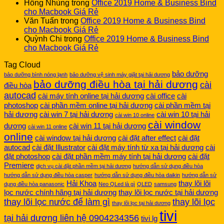
Hồng Nhùng
trong
Office 2019 Home & Business Bind
cho Macbook Giá Rẻ
Văn Tuấn
trong
Office 2019 Home & Business Bind
cho Macbook Giá Rẻ
Quỳnh Chi
trong
Office 2019 Home & Business Bind
cho Macbook Giá Rẻ
Tag Cloud
bảo dưỡng
bảo dưỡng bình nóng lạnh
bảo dưỡng vệ sinh máy giặt tại hải dương
bảo dưỡng điều hòa tại hải dương
cài
điều hòa
autocad
cài máy tính online tại hải dương
cài office
cài
photoshop
cài phần mềm online tại hải dương
cài phần mềm tại
hải dương
cài win 7 tại hải dương
cài win 10 tại hải
cài win 10 online
cài window
dương
cài win 11 tại hải dương
cài win 11 online
online
cài window tại hải dương
cài đặt after effect
cài đặt
autocad
cài đặt Illustrator
cài đặt máy tính từ xa tại hải dương
cài
đặt photoshop
cài đặt phần mềm máy tính tại hải dương
cài đặt
Premiere
dịch vụ cài đặt phần mềm tại hải dương
hướng dẫn sử dụng điều hòa
hướng dẫn sử dụng điều hòa casper
hướng dẫn sử dụng điều hòa daikin
hướng dẫn sử
Hải Khoa
thay lõi lõi
dụng điều hòa panasonic
Neo QLed là gì
QLED
samsung
lọc nước chính hãng tại hải dương
thay lõi lọc nước tại hải dương
thay lõi lọc nước để làm gì
thay lõi lọc
thay lõi lọc tại hải dương
tivi
tại hải dương liên hệ 0904234356
tivi lg