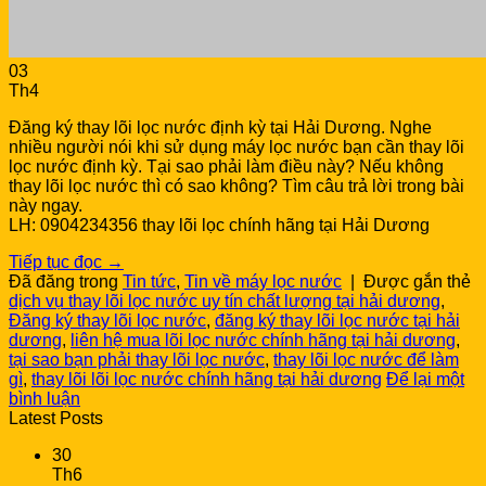
03
Th4
Đăng ký thay lõi lọc nước định kỳ tại Hải Dương. Nghe
nhiều người nói khi sử dụng máy lọc nước bạn cần thay lõi
lọc nước định kỳ. Tại sao phải làm điều này? Nếu không
thay lõi lọc nước thì có sao không? Tìm câu trả lời trong bài
này ngay.
LH: 0904234356 thay lõi lọc chính hãng tại Hải Dương
Tiếp tục đọc
→
Đã đăng trong
Tin tức
,
Tin về máy lọc nước
|
Được gắn thẻ
dịch vụ thay lõi lọc nước uy tín chất lượng tại hải dương
,
Đăng ký thay lõi lọc nước
,
đăng ký thay lõi lọc nước tại hải
dương
,
liên hệ mua lõi lọc nước chính hãng tại hải dương
,
tại sao bạn phải thay lõi lọc nước
,
thay lõi lọc nước để làm
gì
,
thay lõi lõi lọc nước chính hãng tại hải dương
Để lại một
bình luận
Latest Posts
30
Th6