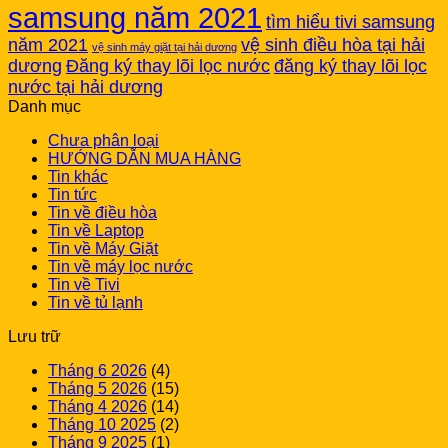
samsung năm 2021
tìm hiểu tivi samsung
năm 2021
vệ sinh điều hòa tại hải
vệ sinh máy giặt tại hải dương
dương
Đăng ký thay lõi lọc nước
đăng ký thay lõi lọc
nước tại hải dương
Danh mục
Chưa phân loại
HƯỚNG DẪN MUA HÀNG
Tin khác
Tin tức
Tin về điều hòa
Tin về Laptop
Tin về Máy Giặt
Tin về máy lọc nước
Tin về Tivi
Tin về tủ lạnh
Lưu trữ
Tháng 6 2026
(4)
Tháng 5 2026
(15)
Tháng 4 2026
(14)
Tháng 10 2025
(2)
Tháng 9 2025
(1)