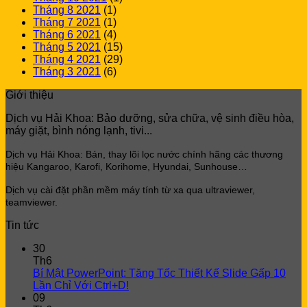
Tháng 8 2021
(1)
Tháng 7 2021
(1)
Tháng 6 2021
(4)
Tháng 5 2021
(15)
Tháng 4 2021
(29)
Tháng 3 2021
(6)
Giới thiệu
Dịch vụ Hải Khoa: Bảo dưỡng, sửa chữa, vệ sinh điều hòa,
máy giặt, bình nóng lạnh, tivi...
Dịch vụ Hải Khoa: Bán, thay lõi lọc
nước chính hãng các thương
hiệu Kangaroo, Karofi, Korihome, Hyundai, Sunhouse…
Dịch vụ cài đặt phần mềm máy tính từ xa qua ultraviewer,
teamviewer.
Tin tức
30
Th6
Bí Mật PowerPoint: Tăng Tốc Thiết Kế Slide Gấp 10
Lần Chỉ Với Ctrl+D!
09