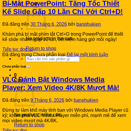
Bí Mật PowerPoint: Tăng Tốc Thiết
Cart /
0
₫
0
Kế Slide Gấp 10 Lần Chỉ Với Ctrl+D!
Đã đăng trên
30 Tháng 6, 2026
bởi
banphukien
Khám phá bí mật phím tắt Ctrl+D trong PowerPoint để thiết
No products in the cart.
kế slide nhanh gấp 10 lần, tiết kiệm hàng giờ mỗi ngày!
Return to shop
Tiếp tục đọc
→
Đã đăng trong Chưa phân loại
Để lại một bình luận
Search
for:
Chưa phân loại
0
VLC Đánh Bật Windows Media
Cart
Player: Xem Video 4K/8K Mượt Mà!
Đã đăng trên
9 Tháng 6, 2026
bởi
banphukien
Đừng tự làm khổ máy tính bạn với Windows Media Player cũ
No products in the cart.
kỹ; khám phá VLC Media Player miễn phí, mạnh mẽ để xem
mọi video mượt mà 4K/8K.
Return to shop
Tiếp tục đọc
→