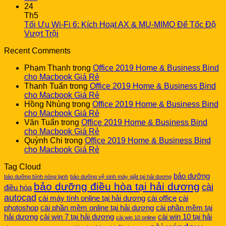
24
Th5
Tối Ưu Wi-Fi 6: Kích Hoạt AX & MU-MIMO Để Tốc Độ
Vượt Trội
Recent Comments
Phạm Thanh
trong
Office 2019 Home & Business Bind
cho Macbook Giá Rẻ
Thanh Tuấn
trong
Office 2019 Home & Business Bind
cho Macbook Giá Rẻ
Hồng Nhùng
trong
Office 2019 Home & Business Bind
cho Macbook Giá Rẻ
Văn Tuấn
trong
Office 2019 Home & Business Bind
cho Macbook Giá Rẻ
Quỳnh Chi
trong
Office 2019 Home & Business Bind
cho Macbook Giá Rẻ
Tag Cloud
bảo dưỡng
bảo dưỡng bình nóng lạnh
bảo dưỡng vệ sinh máy giặt tại hải dương
bảo dưỡng điều hòa tại hải dương
cài
điều hòa
autocad
cài máy tính online tại hải dương
cài office
cài
photoshop
cài phần mềm online tại hải dương
cài phần mềm tại
hải dương
cài win 7 tại hải dương
cài win 10 tại hải
cài win 10 online