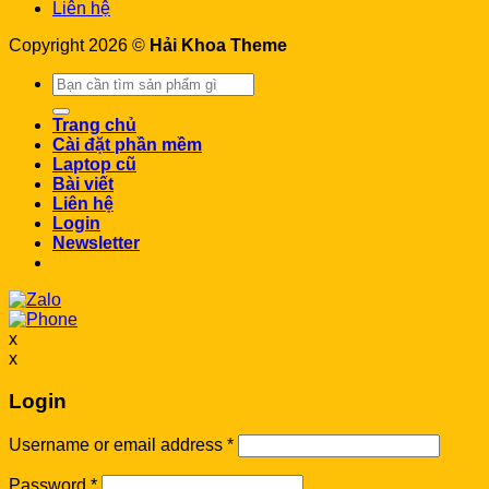
Liên hệ
Copyright 2026 ©
Hải Khoa Theme
Search
for:
Trang chủ
Cài đặt phần mềm
Laptop cũ
Bài viết
Liên hệ
Login
Newsletter
x
x
Login
Username or email address
*
Password
*