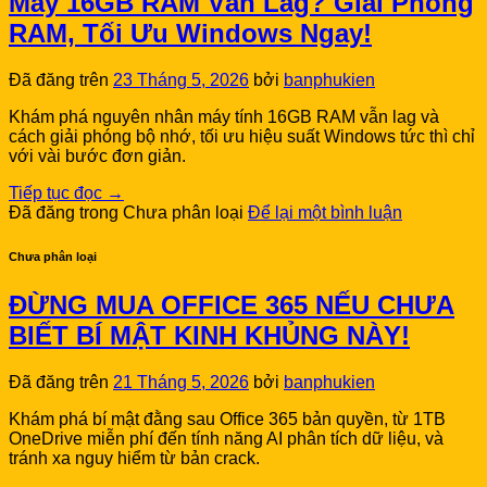
Máy 16GB RAM Vẫn Lag? Giải Phóng
RAM, Tối Ưu Windows Ngay!
Đã đăng trên
23 Tháng 5, 2026
bởi
banphukien
Khám phá nguyên nhân máy tính 16GB RAM vẫn lag và
cách giải phóng bộ nhớ, tối ưu hiệu suất Windows tức thì chỉ
với vài bước đơn giản.
Tiếp tục đọc
→
Đã đăng trong Chưa phân loại
Để lại một bình luận
Chưa phân loại
ĐỪNG MUA OFFICE 365 NẾU CHƯA
BIẾT BÍ MẬT KINH KHỦNG NÀY!
Đã đăng trên
21 Tháng 5, 2026
bởi
banphukien
Khám phá bí mật đằng sau Office 365 bản quyền, từ 1TB
OneDrive miễn phí đến tính năng AI phân tích dữ liệu, và
tránh xa nguy hiểm từ bản crack.