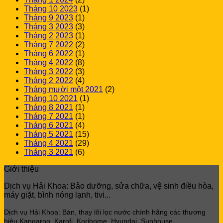
Tháng 10 2023
(1)
Tháng 9 2023
(1)
Tháng 3 2023
(3)
Tháng 2 2023
(1)
Tháng 7 2022
(2)
Tháng 6 2022
(1)
Tháng 4 2022
(8)
Tháng 3 2022
(3)
Tháng 2 2022
(4)
Tháng mười một 2021
(2)
Tháng 10 2021
(1)
Tháng 8 2021
(1)
Tháng 7 2021
(1)
Tháng 6 2021
(4)
Tháng 5 2021
(15)
Tháng 4 2021
(29)
Tháng 3 2021
(6)
Giới thiệu
Dịch vụ Hải Khoa: Bảo dưỡng, sửa chữa, vệ sinh điều hòa,
máy giặt, bình nóng lạnh, tivi...
Dịch vụ Hải Khoa: Bán, thay lõi lọc
nước chính hãng các thương
hiệu Kangaroo, Karofi, Korihome, Hyundai, Sunhouse…