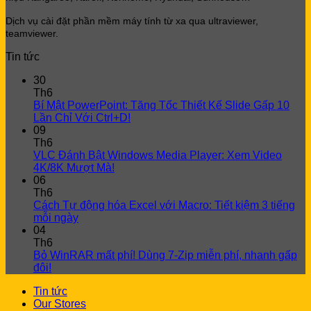
Dịch vụ cài đặt phần mềm máy tính từ xa qua ultraviewer,
teamviewer.
Tin tức
30
Th6
Bí Mật PowerPoint: Tăng Tốc Thiết Kế Slide Gấp 10
Lần Chỉ Với Ctrl+D!
09
Th6
VLC Đánh Bật Windows Media Player: Xem Video
4K/8K Mượt Mà!
06
Th6
Cách Tự động hóa Excel với Macro: Tiết kiệm 3 tiếng
mỗi ngày
04
Th6
Bỏ WinRAR mất phí! Dùng 7-Zip miễn phí, nhanh gấp
đôi!
Tin tức
Our Stores