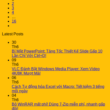
2
3
4
…
16
Latest Posts
30
Th6
Bí Mật PowerPoint: Tăng Tốc Thiết Kế Slide Gấp 10
Lần Chỉ Với Ctrl+D!
09
Th6
VLC Đánh Bật Windows Media Player: Xem Video
4K/8K Mượt Mà!
06
Th6
Cách Tự động hóa Excel với Macro: Tiết kiệm 3 tiếng
mỗi ngày
04
Th6
Bỏ WinRAR mất phí! Dùng 7-Zip miễn phí, nhanh gấp
đôi!