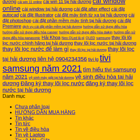
cài window
dương
cài win 11 tại hải dương
cài win 11 online
online
cài window tại hải dương
cài đặt after effect
cài đặt
autocad
cài đặt Illustrator
cài đặt máy tính từ xa tại hải dương
cài
đặt photoshop
cài đặt phần mềm máy tính tại hải dương
cài đặt
Premiere
dịch vụ cài đặt phần mềm tại hải dương
hướng dẫn sử dụng điều hòa
hướng dẫn sử dụng điều hòa casper
hướng dẫn sử dụng điều hòa daikin
hướng dẫn sử
Hải Khoa
thay lõi lõi
dụng điều hòa panasonic
Neo QLed là gì
QLED
samsung
lọc nước chính hãng tại hải dương
thay lõi lọc nước tại hải dương
thay lõi lọc nước để làm gì
thay lõi lọc
thay lõi lọc tại hải dương
tivi
tại hải dương liên hệ 0904234356
tivi lg
samsung năm 2021
tìm hiểu tivi samsung
năm 2021
vệ sinh điều hòa tại hải
vệ sinh máy giặt tại hải dương
dương
Đăng ký thay lõi lọc nước
đăng ký thay lõi lọc
nước tại hải dương
Danh mục
Chưa phân loại
HƯỚNG DẪN MUA HÀNG
Tin khác
Tin tức
Tin về điều hòa
Tin về Laptop