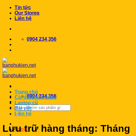
Chuyển
Tin tức
đến
Our Stores
nội
Liên hệ
dung
0904 234 356
Trang chủ
0904 234 356
Cài đặt phần mềm
Laptop cũ
Search
Bài viết
for:
Liên hệ
Lưu trữ hàng tháng:
Tháng
Login