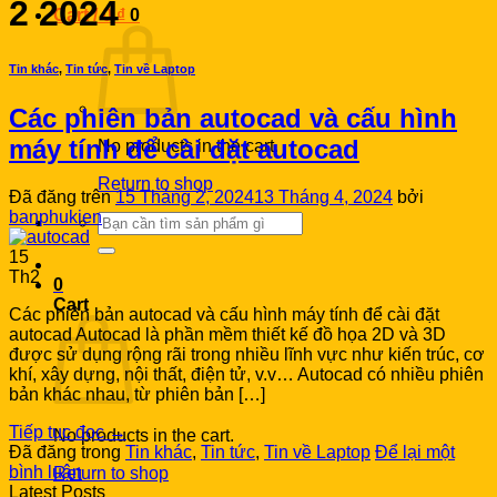
2 2024
Cart /
0
₫
0
Tin khác
,
Tin tức
,
Tin về Laptop
Các phiên bản autocad và cấu hình
máy tính để cài đặt autocad
No products in the cart.
Return to shop
Đã đăng trên
15 Tháng 2, 2024
13 Tháng 4, 2024
bởi
banphukien
Search
for:
15
Th2
0
Cart
Các phiên bản autocad và cấu hình máy tính để cài đặt
autocad Autocad là phần mềm thiết kế đồ họa 2D và 3D
được sử dụng rộng rãi trong nhiều lĩnh vực như kiến trúc, cơ
khí, xây dựng, nội thất, điện tử, v.v… Autocad có nhiều phiên
bản khác nhau, từ phiên bản […]
Tiếp tục đọc
→
No products in the cart.
Đã đăng trong
Tin khác
,
Tin tức
,
Tin về Laptop
Để lại một
bình luận
Return to shop
Latest Posts