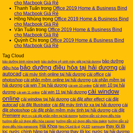
cho Macbook Giá Rẻ
Thanh Tuấn
trong
Office 2019 Home & Business Bind
cho Macbook Giá Rẻ
Hồng Nhùng
trong
Office 2019 Home & Business Bind
cho Macbook Giá Rẻ
Văn Tuấn
trong
Office 2019 Home & Business Bind
cho Macbook Giá Rẻ
Quỳnh Chi
trong
Office 2019 Home & Business Bind
cho Macbook Giá Rẻ
Tag Cloud
bảo dưỡng
bảo dưỡng bình nóng lạnh
bảo dưỡng vệ sinh máy giặt tại hải dương
bảo dưỡng điều hòa tại hải dương
cài
điều hòa
autocad
cài máy tính online tại hải dương
cài office
cài
photoshop
cài phần mềm online tại hải dương
cài phần mềm tại
hải dương
cài win 7 tại hải dương
cài win 10 tại hải
cài win 10 online
cài window
dương
cài win 11 tại hải dương
cài win 11 online
online
cài window tại hải dương
cài đặt after effect
cài đặt
autocad
cài đặt Illustrator
cài đặt máy tính từ xa tại hải dương
cài
đặt photoshop
cài đặt phần mềm máy tính tại hải dương
cài đặt
Premiere
dịch vụ cài đặt phần mềm tại hải dương
hướng dẫn sử dụng điều hòa
hướng dẫn sử dụng điều hòa casper
hướng dẫn sử dụng điều hòa daikin
hướng dẫn sử
Hải Khoa
thay lõi lõi
dụng điều hòa panasonic
Neo QLed là gì
QLED
samsung
lọc nước chính hãng tại hải dương
thay lõi lọc nước tại hải dương