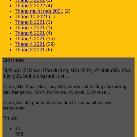
Tháng 3 2022
(3)
Tháng 2 2022
(4)
Tháng mười một 2021
(2)
Tháng 10 2021
(1)
Tháng 8 2021
(1)
Tháng 7 2021
(1)
Tháng 6 2021
(4)
Tháng 5 2021
(15)
Tháng 4 2021
(29)
Tháng 3 2021
(6)
Giới thiệu
Dịch vụ Hải Khoa: Bảo dưỡng, sửa chữa, vệ sinh điều hòa,
máy giặt, bình nóng lạnh, tivi...
Dịch vụ Hải Khoa: Bán, thay lõi lọc
nước chính hãng các thương
hiệu Kangaroo, Karofi, Korihome, Hyundai, Sunhouse…
Dịch vụ cài đặt phần mềm máy tính từ xa qua ultraviewer,
teamviewer.
Tin tức
30
Th6