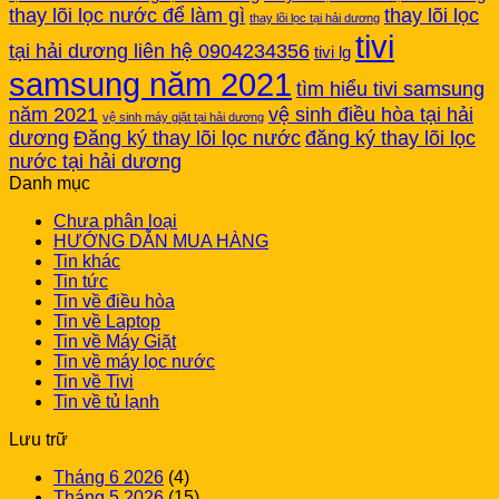
thay lõi lọc nước để làm gì
thay lõi lọc
thay lõi lọc tại hải dương
tivi
tại hải dương liên hệ 0904234356
tivi lg
samsung năm 2021
tìm hiểu tivi samsung
năm 2021
vệ sinh điều hòa tại hải
vệ sinh máy giặt tại hải dương
dương
Đăng ký thay lõi lọc nước
đăng ký thay lõi lọc
nước tại hải dương
Danh mục
Chưa phân loại
HƯỚNG DẪN MUA HÀNG
Tin khác
Tin tức
Tin về điều hòa
Tin về Laptop
Tin về Máy Giặt
Tin về máy lọc nước
Tin về Tivi
Tin về tủ lạnh
Lưu trữ
Tháng 6 2026
(4)
Tháng 5 2026
(15)