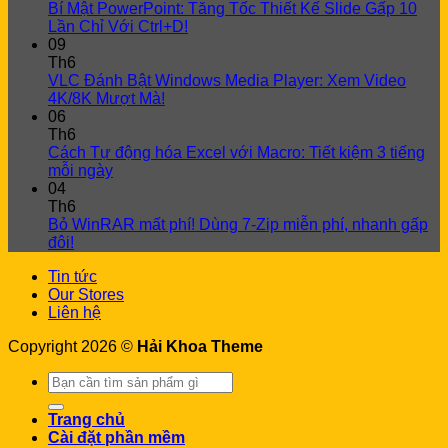
Bí Mật PowerPoint: Tăng Tốc Thiết Kế Slide Gấp 10
Lần Chỉ Với Ctrl+D!
09
Th6
VLC Đánh Bật Windows Media Player: Xem Video
4K/8K Mượt Mà!
06
Th6
Cách Tự động hóa Excel với Macro: Tiết kiệm 3 tiếng
mỗi ngày
04
Th6
Bỏ WinRAR mất phí! Dùng 7-Zip miễn phí, nhanh gấp
đôi!
Tin tức
Our Stores
Liên hệ
Copyright 2026 ©
Hải Khoa Theme
Search
for:
Trang chủ
Cài đặt phần mềm