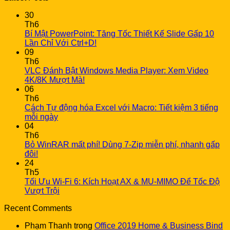
30
Th6
Bí Mật PowerPoint: Tăng Tốc Thiết Kế Slide Gấp 10
Lần Chỉ Với Ctrl+D!
09
Th6
VLC Đánh Bật Windows Media Player: Xem Video
4K/8K Mượt Mà!
06
Th6
Cách Tự động hóa Excel với Macro: Tiết kiệm 3 tiếng
mỗi ngày
04
Th6
Bỏ WinRAR mất phí! Dùng 7-Zip miễn phí, nhanh gấp
đôi!
24
Th5
Tối Ưu Wi-Fi 6: Kích Hoạt AX & MU-MIMO Để Tốc Độ
Vượt Trội
Recent Comments
Phạm Thanh
trong
Office 2019 Home & Business Bind