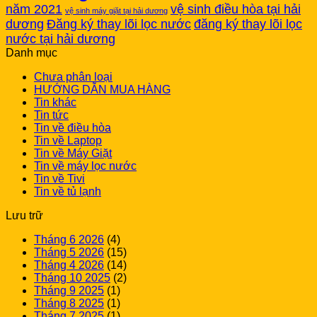
năm 2021
vệ sinh điều hòa tại hải
vệ sinh máy giặt tại hải dương
dương
Đăng ký thay lõi lọc nước
đăng ký thay lõi lọc
nước tại hải dương
Danh mục
Chưa phân loại
HƯỚNG DẪN MUA HÀNG
Tin khác
Tin tức
Tin về điều hòa
Tin về Laptop
Tin về Máy Giặt
Tin về máy lọc nước
Tin về Tivi
Tin về tủ lạnh
Lưu trữ
Tháng 6 2026
(4)
Tháng 5 2026
(15)
Tháng 4 2026
(14)
Tháng 10 2025
(2)
Tháng 9 2025
(1)
Tháng 8 2025
(1)
Tháng 7 2025
(1)