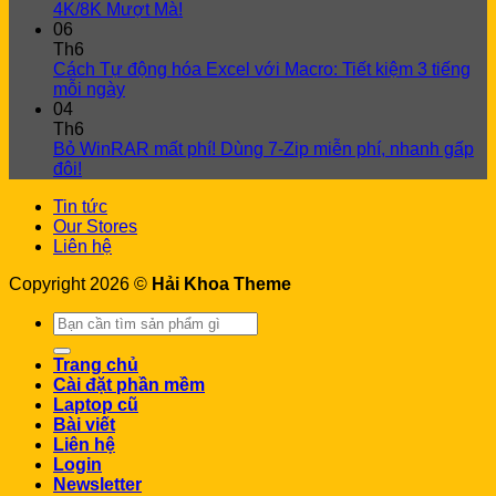
4K/8K Mượt Mà!
06
Th6
Cách Tự động hóa Excel với Macro: Tiết kiệm 3 tiếng
mỗi ngày
04
Th6
Bỏ WinRAR mất phí! Dùng 7-Zip miễn phí, nhanh gấp
đôi!
Tin tức
Our Stores
Liên hệ
Copyright 2026 ©
Hải Khoa Theme
Search
for:
Trang chủ
Cài đặt phần mềm
Laptop cũ
Bài viết
Liên hệ
Login
Newsletter