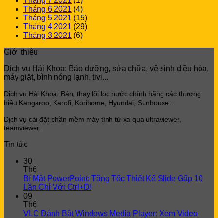
Tháng 7 2021
(1)
Tháng 6 2021
(4)
Tháng 5 2021
(15)
Tháng 4 2021
(29)
Tháng 3 2021
(6)
Giới thiệu
Dịch vụ Hải Khoa: Bảo dưỡng, sửa chữa, vệ sinh điều hòa,
máy giặt, bình nóng lạnh, tivi...
Dịch vụ Hải Khoa: Bán, thay lõi lọc
nước chính hãng các thương
hiệu Kangaroo, Karofi, Korihome, Hyundai, Sunhouse…
Dịch vụ cài đặt phần mềm máy tính từ xa qua ultraviewer,
teamviewer.
Tin tức
30
Th6
Bí Mật PowerPoint: Tăng Tốc Thiết Kế Slide Gấp 10
Lần Chỉ Với Ctrl+D!
09
Th6
VLC Đánh Bật Windows Media Player: Xem Video