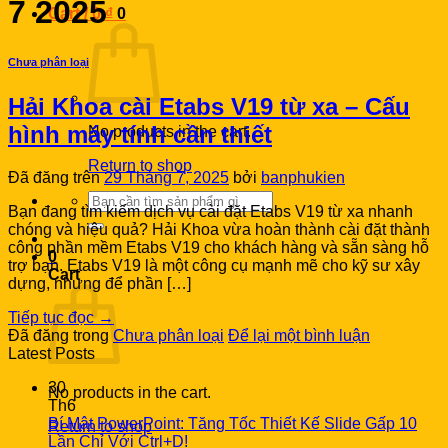
7 2025
Cart /
0
₫
0
Chưa phân loại
Hải Khoa cài Etabs V19 từ xa – Cấu
hình máy tính cần thiết
No products in the cart.
Return to shop
Đã đăng trên
29 Tháng 7, 2025
bởi
banphukien
Search
Bạn đang tìm kiếm dịch vụ cài đặt Etabs V19 từ xa nhanh
for:
chóng và hiệu quả? Hải Khoa vừa hoàn thành cài đặt thành
công phần mềm Etabs V19 cho khách hàng và sẵn sàng hỗ
0
trợ bạn. Etabs V19 là một công cụ mạnh mẽ cho kỹ sư xây
Cart
dựng, nhưng để phần […]
Tiếp tục đọc
→
Đã đăng trong
Chưa phân loại
Để lại một bình luận
Latest Posts
30
No products in the cart.
Th6
Bí Mật PowerPoint: Tăng Tốc Thiết Kế Slide Gấp 10
Return to shop
Lần Chỉ Với Ctrl+D!