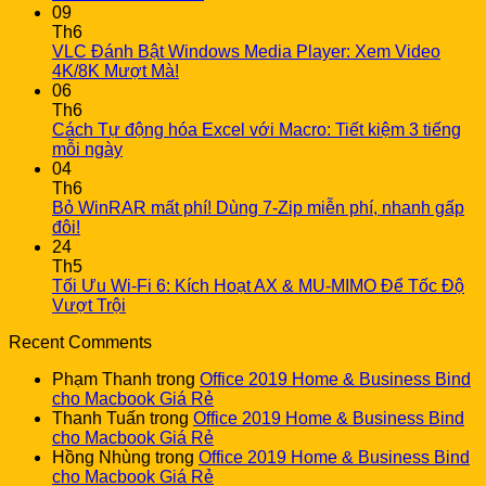
09
Th6
VLC Đánh Bật Windows Media Player: Xem Video
4K/8K Mượt Mà!
06
Th6
Cách Tự động hóa Excel với Macro: Tiết kiệm 3 tiếng
mỗi ngày
04
Th6
Bỏ WinRAR mất phí! Dùng 7-Zip miễn phí, nhanh gấp
đôi!
24
Th5
Tối Ưu Wi-Fi 6: Kích Hoạt AX & MU-MIMO Để Tốc Độ
Vượt Trội
Recent Comments
Phạm Thanh
trong
Office 2019 Home & Business Bind
cho Macbook Giá Rẻ
Thanh Tuấn
trong
Office 2019 Home & Business Bind
cho Macbook Giá Rẻ
Hồng Nhùng
trong
Office 2019 Home & Business Bind
cho Macbook Giá Rẻ