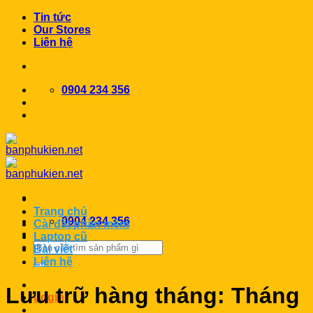
Chuyển
Tin tức
đến
Our Stores
nội
Liên hệ
dung
0904 234 356
Trang chủ
0904 234 356
Cài đặt phần mềm
Laptop cũ
Search
Bài viết
for:
Liên hệ
Lưu trữ hàng tháng:
Tháng
Login