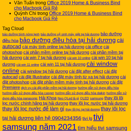
Văn Tuấn
trong
Office 2019 Home & Business Bind
cho Macbook Giá Rẻ
Quỳnh Chi
trong
Office 2019 Home & Business Bind
cho Macbook Giá Rẻ
Tag Cloud
bảo dưỡng
bảo dưỡng bình nóng lạnh
bảo dưỡng vệ sinh máy giặt tại hải dương
bảo dưỡng điều hòa tại hải dương
cài
điều hòa
autocad
cài máy tính online tại hải dương
cài office
cài
photoshop
cài phần mềm online tại hải dương
cài phần mềm tại
hải dương
cài win 7 tại hải dương
cài win 10 tại hải
cài win 10 online
cài window
dương
cài win 11 tại hải dương
cài win 11 online
online
cài window tại hải dương
cài đặt after effect
cài đặt
autocad
cài đặt Illustrator
cài đặt máy tính từ xa tại hải dương
cài
đặt photoshop
cài đặt phần mềm máy tính tại hải dương
cài đặt
Premiere
dịch vụ cài đặt phần mềm tại hải dương
hướng dẫn sử dụng điều hòa
hướng dẫn sử dụng điều hòa casper
hướng dẫn sử dụng điều hòa daikin
hướng dẫn sử
Hải Khoa
thay lõi lõi
dụng điều hòa panasonic
Neo QLed là gì
QLED
samsung
lọc nước chính hãng tại hải dương
thay lõi lọc nước tại hải dương
thay lõi lọc nước để làm gì
thay lõi lọc
thay lõi lọc tại hải dương
tivi
tại hải dương liên hệ 0904234356
tivi lg
samsung năm 2021
tìm hiểu tivi samsung