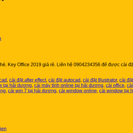
n
é. Key Office 2019 giá rẻ. Liên hệ 0904234356 để được cài đặ
ocad
,
cài đặt after effect
,
cài đặt autocad
,
cài đặt Illustrator
,
cài đặ
w tại hải dương
,
cài máy tính online tại hải dương
,
cài office
,
cà
ơng
,
cài win 7 tại hải dương
,
cài window online
,
cài window tại 
ien