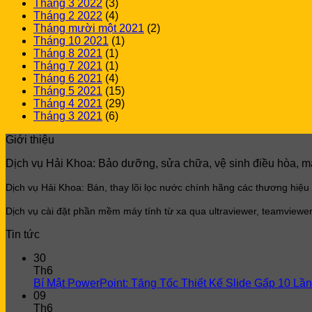
Tháng 3 2022
(3)
Tháng 2 2022
(4)
Tháng mười một 2021
(2)
Tháng 10 2021
(1)
Tháng 8 2021
(1)
Tháng 7 2021
(1)
Tháng 6 2021
(4)
Tháng 5 2021
(15)
Tháng 4 2021
(29)
Tháng 3 2021
(6)
Giới thiệu
Dịch vụ Hải Khoa: Bảo dưỡng, sửa chữa, vệ sinh điều hòa, máy 
Dịch vụ Hải Khoa: Bán, thay lõi lọc
nước chính hãng các thương hiệu
Dịch vụ cài đặt phần mềm máy tính từ xa qua ultraviewer, teamviewer
Tin tức
30
Th6
Bí Mật PowerPoint: Tăng Tốc Thiết Kế Slide Gấp 10 Lần
09
Th6