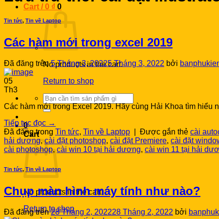
Cart /
0
₫
0
Tin tức
,
Tin về Laptop
Các hàm mới trong excel 2019
Đã đăng trên
5 Tháng 3, 2022
5 Tháng 3, 2022
bởi
banphukie
No products in the cart.
Return to shop
05
Th3
Search
for:
Các hàm mới trong Excel 2019. Hãy cùng Hải Khoa tìm hiểu nh
Tiếp tục đọc
→
0
Đã đăng trong
Tin tức
,
Tin về Laptop
|
Được gắn thẻ
cài aut
Cart
hải dương
,
cài đặt photoshop
,
cài đặt Premiere
,
cài đặt windo
cài photoshop
,
cài win 10 tại hải dương
,
cài win 11 tại hải dư
Tin tức
,
Tin về Laptop
Chụp màn hình máy tính như nào?
No products in the cart.
Return to shop
Đã đăng trên
28 Tháng 2, 2022
28 Tháng 2, 2022
bởi
banphuk