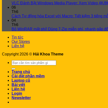
VLC Đánh Bật Windows Media Player: Xem Video 4K/8
06
Th6
Cách Tự động hóa Excel với Macro: Tiết kiệm 3 tiếng m
04
Th6
Bỏ WinRAR mất phí! Dùng 7-Zip miễn phí, nhanh gấp đô
Tin tức
Our Stores
Liên hệ
Copyright 2026 ©
Hải Khoa Theme
Search
for:
Trang chủ
Cài đặt phần mềm
Laptop cũ
Bài viết
Liên hệ
Login
Newsletter