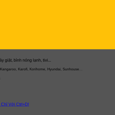
giặt, bình nóng lạnh, tivi...
 Kangaroo, Karofi, Korihome, Hyundai, Sunhouse…
.
 Chỉ Với Ctrl+D!