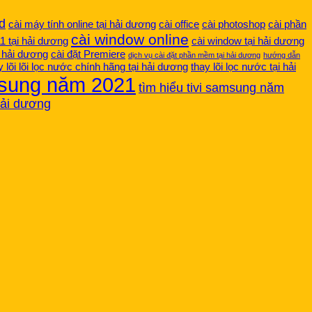
d
cài máy tính online tại hải dương
cài office
cài photoshop
cài phần
cài window online
11 tại hải dương
cài window tại hải dương
i hải dương
cài đặt Premiere
dịch vụ cài đặt phần mềm tại hải dương
hướng dẫn
y lõi lõi lọc nước chính hãng tại hải dương
thay lõi lọc nước tại hải
msung năm 2021
tìm hiểu tivi samsung năm
 hải dương