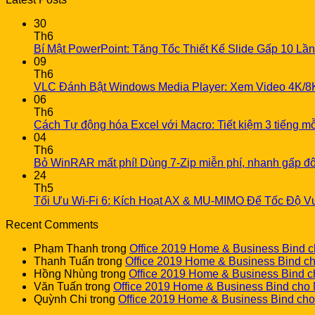
30
Th6
Bí Mật PowerPoint: Tăng Tốc Thiết Kế Slide Gấp 10 Lần
09
Th6
VLC Đánh Bật Windows Media Player: Xem Video 4K/8
06
Th6
Cách Tự động hóa Excel với Macro: Tiết kiệm 3 tiếng m
04
Th6
Bỏ WinRAR mất phí! Dùng 7-Zip miễn phí, nhanh gấp đô
24
Th5
Tối Ưu Wi-Fi 6: Kích Hoạt AX & MU-MIMO Để Tốc Độ Vư
Recent Comments
Phạm Thanh
trong
Office 2019 Home & Business Bind 
Thanh Tuấn
trong
Office 2019 Home & Business Bind c
Hồng Nhùng
trong
Office 2019 Home & Business Bind 
Văn Tuấn
trong
Office 2019 Home & Business Bind cho
Quỳnh Chi
trong
Office 2019 Home & Business Bind ch