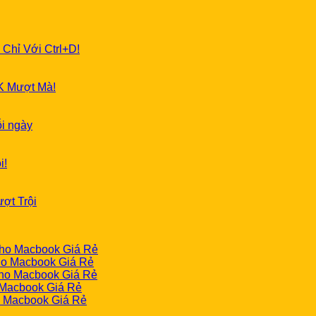
 Chỉ Với Ctrl+D!
K Mượt Mà!
ỗi ngày
i!
ợt Trội
cho Macbook Giá Rẻ
ho Macbook Giá Rẻ
cho Macbook Giá Rẻ
 Macbook Giá Rẻ
o Macbook Giá Rẻ