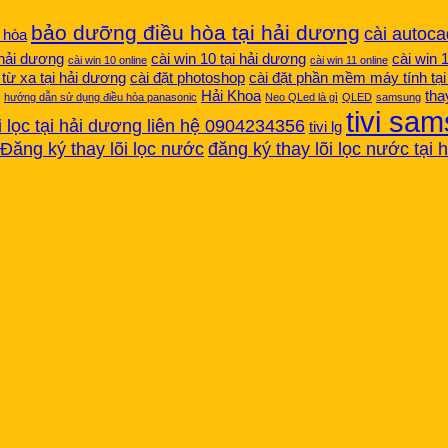
bảo dưỡng điều hòa tại hải dương
cài autoca
 hòa
i hải dương
cài win 10 tại hải dương
cài win 
cài win 10 online
cài win 11 online
 từ xa tại hải dương
cài đặt photoshop
cài đặt phần mềm máy tính tạ
Hải Khoa
tha
hướng dẫn sử dụng điều hòa panasonic
Neo QLed là gì
QLED
samsung
tivi sa
õi lọc tại hải dương liên hệ 0904234356
tivi lg
Đăng ký thay lõi lọc nước
đăng ký thay lõi lọc nước tại