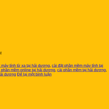
t
t máy tính từ xa tại hải dương
,
cài đặt phần mềm máy tính tại
i phần mềm online tại hải dương
,
cài phần mềm tại hải dương
,
hải dương
Để lại một bình luận