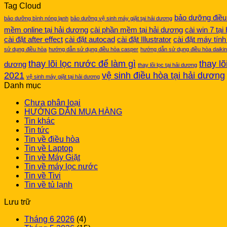
Tag Cloud
bảo dưỡng điều
bảo dưỡng bình nóng lạnh
bảo dưỡng vệ sinh máy giặt tại hải dương
mềm online tại hải dương
cài phần mềm tại hải dương
cài win 7 tạ
cài đặt after effect
cài đặt autocad
cài đặt Illustrator
cài đặt máy tính
sử dụng điều hòa
hướng dẫn sử dụng điều hòa casper
hướng dẫn sử dụng điều hòa daikin
thay lõi lọc nước để làm gì
thay l
dương
thay lõi lọc tại hải dương
2021
vệ sinh điều hòa tại hải dương
vệ sinh máy giặt tại hải dương
Danh mục
Chưa phân loại
HƯỚNG DẪN MUA HÀNG
Tin khác
Tin tức
Tin về điều hòa
Tin về Laptop
Tin về Máy Giặt
Tin về máy lọc nước
Tin về Tivi
Tin về tủ lạnh
Lưu trữ
Tháng 6 2026
(4)