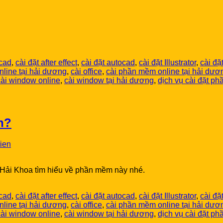
ocad
,
cài đặt after effect
,
cài đặt autocad
,
cài đặt Illustrator
,
cài đặ
nline tại hải dương
,
cài office
,
cài phần mềm online tại hải dươ
cài window online
,
cài window tại hải dương
,
dịch vụ cài đặt p
n?
ien
 Hải Khoa tìm hiểu về phần mềm này nhé.
ocad
,
cài đặt after effect
,
cài đặt autocad
,
cài đặt Illustrator
,
cài đặ
nline tại hải dương
,
cài office
,
cài phần mềm online tại hải dươ
cài window online
,
cài window tại hải dương
,
dịch vụ cài đặt p