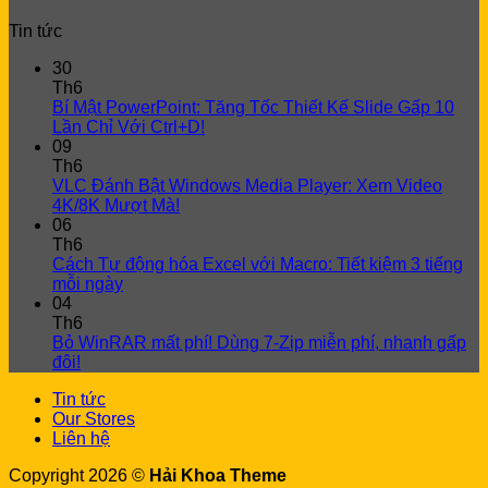
Tin tức
30
Th6
Bí Mật PowerPoint: Tăng Tốc Thiết Kế Slide Gấp 10
Lần Chỉ Với Ctrl+D!
09
Th6
VLC Đánh Bật Windows Media Player: Xem Video
4K/8K Mượt Mà!
06
Th6
Cách Tự động hóa Excel với Macro: Tiết kiệm 3 tiếng
mỗi ngày
04
Th6
Bỏ WinRAR mất phí! Dùng 7-Zip miễn phí, nhanh gấp
đôi!
Tin tức
Our Stores
Liên hệ
Copyright 2026 ©
Hải Khoa Theme