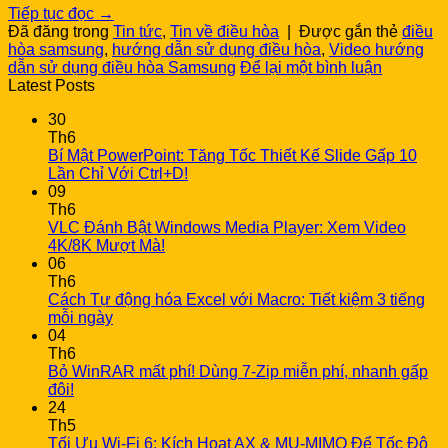
Tiếp tục đọc
→
Đã đăng trong
Tin tức
,
Tin về điều hòa
|
Được gắn thẻ
điều
hòa samsung
,
hướng dẫn sử dụng điều hòa
,
Video hướng
dẫn sử dụng điều hòa Samsung
Để lại một bình luận
Latest Posts
30
Th6
Bí Mật PowerPoint: Tăng Tốc Thiết Kế Slide Gấp 10
Lần Chỉ Với Ctrl+D!
09
Th6
VLC Đánh Bật Windows Media Player: Xem Video
4K/8K Mượt Mà!
06
Th6
Cách Tự động hóa Excel với Macro: Tiết kiệm 3 tiếng
mỗi ngày
04
Th6
Bỏ WinRAR mất phí! Dùng 7-Zip miễn phí, nhanh gấp
đôi!
24
Th5
Tối Ưu Wi-Fi 6: Kích Hoạt AX & MU-MIMO Để Tốc Độ