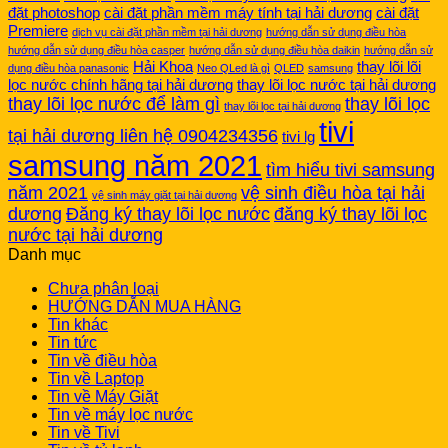
đặt photoshop
cài đặt phần mềm máy tính tại hải dương
cài đặt
Premiere
dịch vụ cài đặt phần mềm tại hải dương
hướng dẫn sử dụng điều hòa
hướng dẫn sử dụng điều hòa casper
hướng dẫn sử dụng điều hòa daikin
hướng dẫn sử
Hải Khoa
thay lõi lõi
dụng điều hòa panasonic
Neo QLed là gì
QLED
samsung
lọc nước chính hãng tại hải dương
thay lõi lọc nước tại hải dương
thay lõi lọc nước để làm gì
thay lõi lọc
thay lõi lọc tại hải dương
tivi
tại hải dương liên hệ 0904234356
tivi lg
samsung năm 2021
tìm hiểu tivi samsung
năm 2021
vệ sinh điều hòa tại hải
vệ sinh máy giặt tại hải dương
dương
Đăng ký thay lõi lọc nước
đăng ký thay lõi lọc
nước tại hải dương
Danh mục
Chưa phân loại
HƯỚNG DẪN MUA HÀNG
Tin khác
Tin tức
Tin về điều hòa
Tin về Laptop
Tin về Máy Giặt
Tin về máy lọc nước
Tin về Tivi