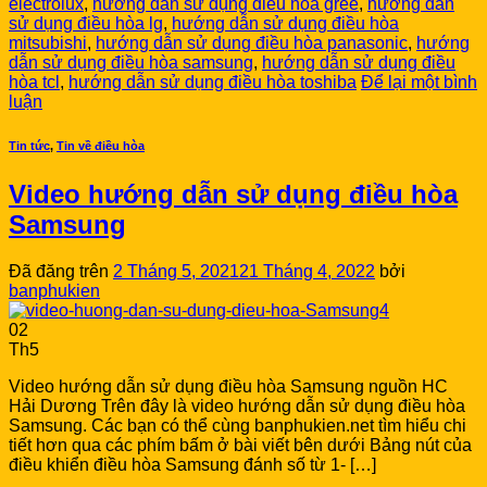
electrolux
,
hướng dẫn sử dụng điều hòa gree
,
hướng dẫn
sử dụng điều hòa lg
,
hướng dẫn sử dụng điều hòa
mitsubishi
,
hướng dẫn sử dụng điều hòa panasonic
,
hướng
dẫn sử dụng điều hòa samsung
,
hướng dẫn sử dụng điều
hòa tcl
,
hướng dẫn sử dụng điều hòa toshiba
Để lại một bình
luận
Tin tức
,
Tin về điều hòa
Video hướng dẫn sử dụng điều hòa
Samsung
Đã đăng trên
2 Tháng 5, 2021
21 Tháng 4, 2022
bởi
banphukien
02
Th5
Video hướng dẫn sử dụng điều hòa Samsung nguồn HC
Hải Dương Trên đây là video hướng dẫn sử dụng điều hòa
Samsung. Các bạn có thể cùng banphukien.net tìm hiểu chi
tiết hơn qua các phím bấm ở bài viết bên dưới Bảng nút của
điều khiển điều hòa Samsung đánh số từ 1- […]