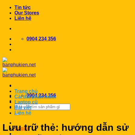
Chuyển
Tin tức
đến
Our Stores
nội
Liên hệ
dung
0904 234 356
Trang chủ
0904 234 356
Cài đặt phần mềm
Laptop cũ
Search
Bài viết
for:
Liên hệ
Lưu trữ thẻ:
hướng dẫn sử
Login