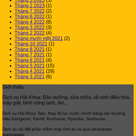
Tháng 3 2023
(3)
Tháng 2 2023
(1)
Tháng 7 2022
(2)
Tháng 6 2022
(1)
Tháng 4 2022
(8)
Tháng 3 2022
(3)
Tháng 2 2022
(4)
Tháng mười một 2021
(2)
Tháng 10 2021
(1)
Tháng 8 2021
(1)
Tháng 7 2021
(1)
Tháng 6 2021
(4)
Tháng 5 2021
(15)
Tháng 4 2021
(29)
Tháng 3 2021
(6)
Giới thiệu
Dịch vụ Hải Khoa: Bảo dưỡng, sửa chữa, vệ sinh điều hòa,
máy giặt, bình nóng lạnh, tivi...
Dịch vụ Hải Khoa: Bán, thay lõi lọc
nước chính hãng các thương
hiệu Kangaroo, Karofi, Korihome, Hyundai, Sunhouse…
Dịch vụ cài đặt phần mềm máy tính từ xa qua ultraviewer,
teamviewer.