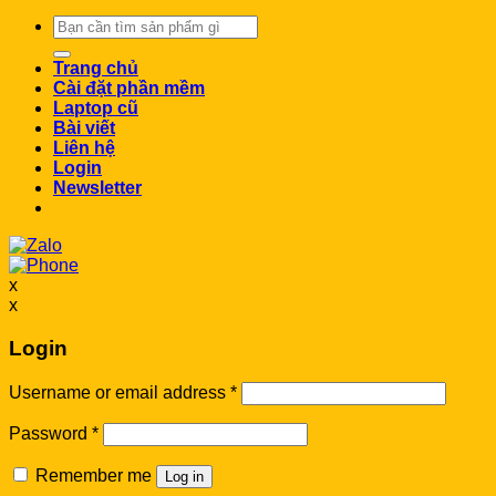
Search
for:
Trang chủ
Cài đặt phần mềm
Laptop cũ
Bài viết
Liên hệ
Login
Newsletter
x
x
Login
Username or email address
*
Password
*
Remember me
Log in