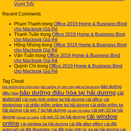
Vượt Trội
Recent Comments
Phạm Thanh
trong
Office 2019 Home & Business Bind
cho Macbook Giá Rẻ
Thanh Tuấn
trong
Office 2019 Home & Business Bind
cho Macbook Giá Rẻ
Hồng Nhùng
trong
Office 2019 Home & Business Bind
cho Macbook Giá Rẻ
Văn Tuấn
trong
Office 2019 Home & Business Bind
cho Macbook Giá Rẻ
Quỳnh Chi
trong
Office 2019 Home & Business Bind
cho Macbook Giá Rẻ
Tag Cloud
bảo dưỡng
bảo dưỡng bình nóng lạnh
bảo dưỡng vệ sinh máy giặt tại hải dương
bảo dưỡng điều hòa tại hải dương
cài
điều hòa
autocad
cài máy tính online tại hải dương
cài office
cài
photoshop
cài phần mềm online tại hải dương
cài phần mềm tại
hải dương
cài win 7 tại hải dương
cài win 10 tại hải
cài win 10 online
cài window
dương
cài win 11 tại hải dương
cài win 11 online
online
cài window tại hải dương
cài đặt after effect
cài đặt
autocad
cài đặt Illustrator
cài đặt máy tính từ xa tại hải dương
cài