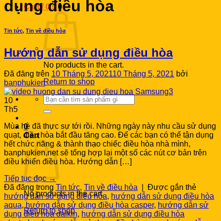
dụng điều hòa
Cart /
0
₫
0
Tin tức
,
Tin về điều hòa
Hướng dẫn sử dụng điều hòa
No products in the cart.
Đã đăng trên
10 Tháng 5, 2021
10 Tháng 5, 2021
bởi
Return to shop
banphukien
Search
10
for:
Th5
Mùa hè đã thực sự tới rồi. Những ngày này nhu cầu sử dụng
0
quạt, điều hòa bắt đầu tăng cao. Để các bạn có thể tận dụng
Cart
hết chức năng & thành thạo chiếc điều hòa nhà mình,
banphukien.net sẽ tổng hợp lại một số các nút cơ bản trên
điều khiển điều hòa. Hướng dẫn […]
Tiếp tục đọc
→
Đã đăng trong
Tin tức
,
Tin về điều hòa
|
Được gắn thẻ
No products in the cart.
hướng dẫn sử dụng điều hòa
,
hướng dẫn sử dụng điều hòa
aqua
,
hướng dẫn sử dụng điều hòa casper
,
hướng dẫn sử
Return to shop
dụng điều hòa daikin
,
hướng dẫn sử dụng điều hòa