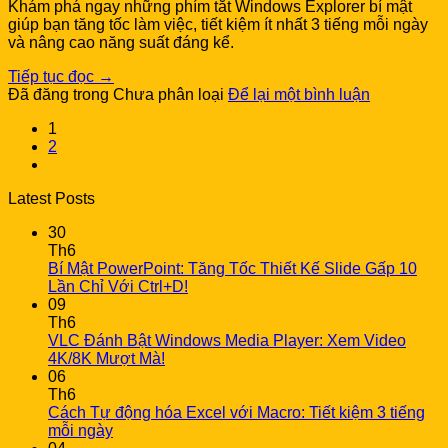
Khám phá ngay những phím tắt Windows Explorer bí mật
giúp bạn tăng tốc làm việc, tiết kiệm ít nhất 3 tiếng mỗi ngày
và nâng cao năng suất đáng kể.
Tiếp tục đọc
→
Đã đăng trong Chưa phân loại
Để lại một bình luận
1
2
Latest Posts
30
Th6
Bí Mật PowerPoint: Tăng Tốc Thiết Kế Slide Gấp 10
Lần Chỉ Với Ctrl+D!
09
Th6
VLC Đánh Bật Windows Media Player: Xem Video
4K/8K Mượt Mà!
06
Th6
Cách Tự động hóa Excel với Macro: Tiết kiệm 3 tiếng
mỗi ngày