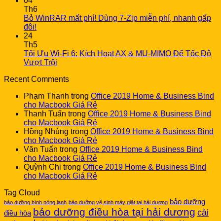
04
Th6
Bỏ WinRAR mất phí! Dùng 7-Zip miễn phí, nhanh gấp
đôi!
24
Th5
Tối Ưu Wi-Fi 6: Kích Hoạt AX & MU-MIMO Để Tốc Độ
Vượt Trội
Recent Comments
Phạm Thanh
trong
Office 2019 Home & Business Bind
cho Macbook Giá Rẻ
Thanh Tuấn
trong
Office 2019 Home & Business Bind
cho Macbook Giá Rẻ
Hồng Nhùng
trong
Office 2019 Home & Business Bind
cho Macbook Giá Rẻ
Văn Tuấn
trong
Office 2019 Home & Business Bind
cho Macbook Giá Rẻ
Quỳnh Chi
trong
Office 2019 Home & Business Bind
cho Macbook Giá Rẻ
Tag Cloud
bảo dưỡng
bảo dưỡng bình nóng lạnh
bảo dưỡng vệ sinh máy giặt tại hải dương
bảo dưỡng điều hòa tại hải dương
cài
điều hòa