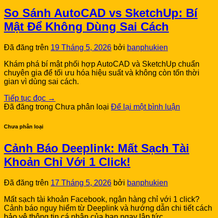
So Sánh AutoCAD vs SketchUp: Bí
Mật Để Không Dùng Sai Cách
Đã đăng trên
19 Tháng 5, 2026
bởi
banphukien
Khám phá bí mật phối hợp AutoCAD và SketchUp chuẩn
chuyên gia để tối ưu hóa hiệu suất và không còn tốn thời
gian vì dùng sai cách.
Tiếp tục đọc
→
Đã đăng trong Chưa phân loại
Để lại một bình luận
Chưa phân loại
Cảnh Báo Deeplink: Mất Sạch Tài
Khoản Chỉ Với 1 Click!
Đã đăng trên
17 Tháng 5, 2026
bởi
banphukien
Mất sạch tài khoản Facebook, ngân hàng chỉ với 1 click?
Cảnh báo nguy hiểm từ Deeplink và hướng dẫn chi tiết cách
bảo vệ thông tin cá nhân của bạn ngay lập tức.