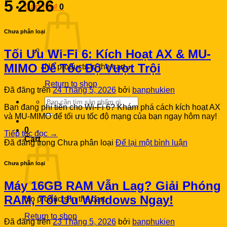
5 2026
Cart /
0
₫
0
Chưa phân loại
Tối Ưu Wi-Fi 6: Kích Hoạt AX & MU-
MIMO Để Tốc Độ Vượt Trội
No products in the cart.
Return to shop
Đã đăng trên
24 Tháng 5, 2026
bởi
banphukien
Search
Bạn đang phí tiền cho Wi-Fi 6? Khám phá cách kích hoạt AX
for:
và MU-MIMO để tối ưu tốc độ mạng của bạn ngay hôm nay!
0
Tiếp tục đọc
→
Cart
Đã đăng trong Chưa phân loại
Để lại một bình luận
Chưa phân loại
Máy 16GB RAM Vẫn Lag? Giải Phóng
RAM, Tối Ưu Windows Ngay!
No products in the cart.
Return to shop
Đã đăng trên
23 Tháng 5, 2026
bởi
banphukien