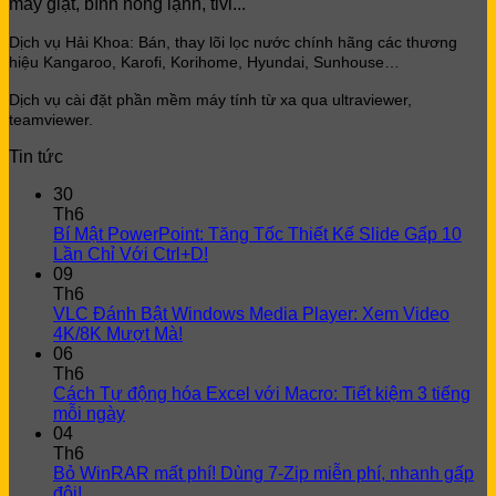
máy giặt, bình nóng lạnh, tivi...
Dịch vụ Hải Khoa: Bán, thay lõi lọc
nước chính hãng các thương
hiệu Kangaroo, Karofi, Korihome, Hyundai, Sunhouse…
Dịch vụ cài đặt phần mềm máy tính từ xa qua ultraviewer,
teamviewer.
Tin tức
30
Th6
Bí Mật PowerPoint: Tăng Tốc Thiết Kế Slide Gấp 10
Lần Chỉ Với Ctrl+D!
09
Th6
VLC Đánh Bật Windows Media Player: Xem Video
4K/8K Mượt Mà!
06
Th6
Cách Tự động hóa Excel với Macro: Tiết kiệm 3 tiếng
mỗi ngày
04
Th6
Bỏ WinRAR mất phí! Dùng 7-Zip miễn phí, nhanh gấp
đôi!