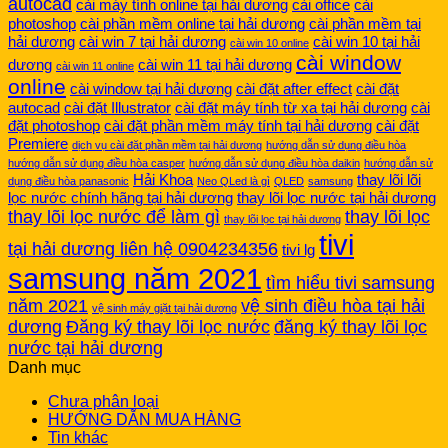
autocad
cài máy tính online tại hải dương
cài office
cài
photoshop
cài phần mềm online tại hải dương
cài phần mềm tại
hải dương
cài win 7 tại hải dương
cài win 10 tại hải
cài win 10 online
cài window
dương
cài win 11 tại hải dương
cài win 11 online
online
cài window tại hải dương
cài đặt after effect
cài đặt
autocad
cài đặt Illustrator
cài đặt máy tính từ xa tại hải dương
cài
đặt photoshop
cài đặt phần mềm máy tính tại hải dương
cài đặt
Premiere
dịch vụ cài đặt phần mềm tại hải dương
hướng dẫn sử dụng điều hòa
hướng dẫn sử dụng điều hòa casper
hướng dẫn sử dụng điều hòa daikin
hướng dẫn sử
Hải Khoa
thay lõi lõi
dụng điều hòa panasonic
Neo QLed là gì
QLED
samsung
lọc nước chính hãng tại hải dương
thay lõi lọc nước tại hải dương
thay lõi lọc nước để làm gì
thay lõi lọc
thay lõi lọc tại hải dương
tivi
tại hải dương liên hệ 0904234356
tivi lg
samsung năm 2021
tìm hiểu tivi samsung
năm 2021
vệ sinh điều hòa tại hải
vệ sinh máy giặt tại hải dương
dương
Đăng ký thay lõi lọc nước
đăng ký thay lõi lọc
nước tại hải dương
Danh mục
Chưa phân loại
HƯỚNG DẪN MUA HÀNG
Tin khác