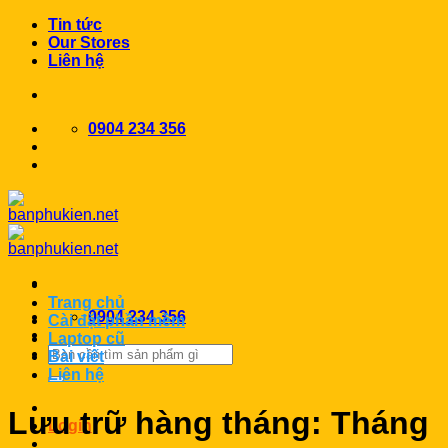
Chuyển
Tin tức
đến
Our Stores
nội
Liên hệ
dung
0904 234 356
Trang chủ
0904 234 356
Cài đặt phần mềm
Laptop cũ
Search
Bài viết
for:
Liên hệ
Lưu trữ hàng tháng:
Tháng
Login