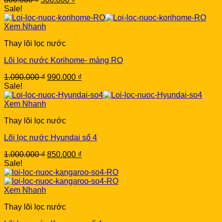
price
price
Sale!
was:
is:
800.000 ₫.
500.000 ₫.
Xem Nhanh
Thay lõi lọc nước
Lõi lọc nước Korihome- màng RO
Original
Current
1.090.000
₫
990.000
₫
price
price
Sale!
was:
is:
1.090.000 ₫.
990.000 ₫.
Xem Nhanh
Thay lõi lọc nước
Lõi lọc nước Hyundai số 4
Original
Current
1.000.000
₫
850.000
₫
price
price
Sale!
was:
is:
1.000.000 ₫.
850.000 ₫.
Xem Nhanh
Thay lõi lọc nước