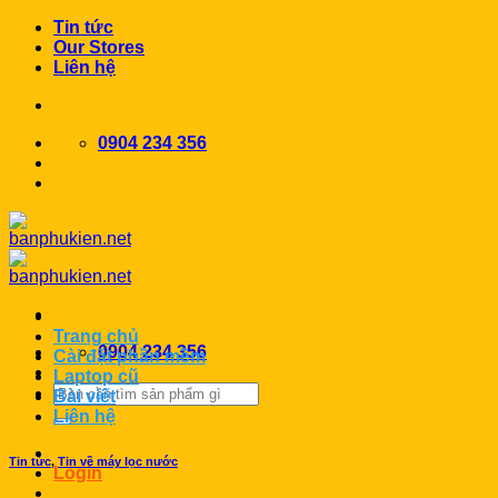
Chuyển
Tin tức
đến
Our Stores
nội
Liên hệ
dung
0904 234 356
Trang chủ
0904 234 356
Cài đặt phần mềm
Laptop cũ
Search
Bài viết
for:
Liên hệ
Tin tức
,
Tin về máy lọc nước
Login