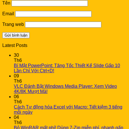
Tên
Email
Trang web
Latest Posts
30
Th6
Bí Mật PowerPoint: Tăng Tốc Thiết Kế Slide Gấp 10
Lần Chỉ Với Ctrl+D!
09
Th6
VLC Đánh Bật Windows Media Player: Xem Video
4K/8K Mượt Mà!
06
Th6
Cách Tự động hóa Excel với Macro: Tiết kiệm 3 tiếng
mỗi ngày
04
Th6
Bỏ WinRAR mất phí! Dùng 7-Zip miễn phí, nhanh gấp