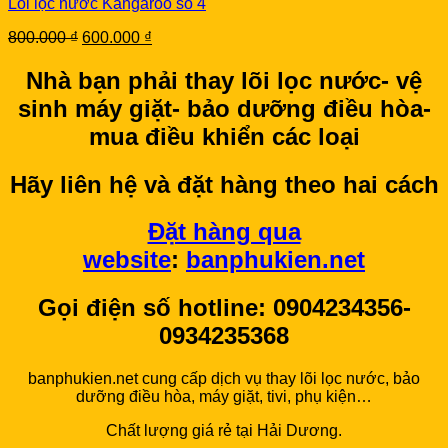
Lõi lọc nước Kangaroo số 4
Original
Current
800.000
₫
600.000
₫
price
price
was:
is:
Nhà bạn phải thay lõi lọc nước- vệ
800.000 ₫.
600.000 ₫.
sinh máy giặt- bảo dưỡng điều hòa-
mua điều khiển các loại
Hãy liên hệ và đặt hàng theo hai cách
Đặt hàng qua
website
:
banphukien.net
Gọi điện số hotline: 0904234356-
0934235368
banphukien.net cung cấp dịch vụ thay lõi lọc nước, bảo
dưỡng điều hòa, máy giặt, tivi, phụ kiện…
Chất lượng giá rẻ tại Hải Dương.