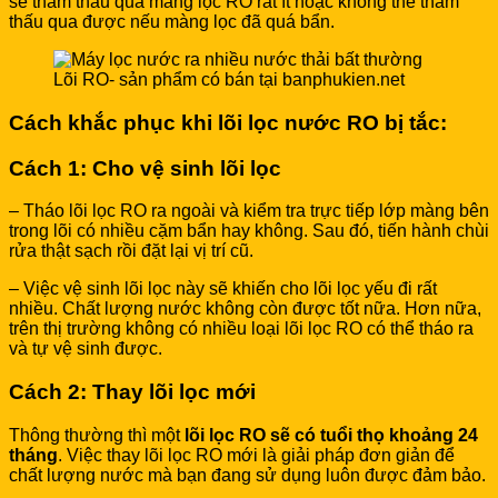
sẽ thẩm thấu qua màng lọc RO rất ít hoặc không thể thẩm
thấu qua được nếu màng lọc đã quá bẩn.
Lõi RO- sản phẩm có bán tại banphukien.net
Cách khắc phục khi lõi lọc nước RO bị tắc:
Cách 1: Cho vệ sinh lõi lọc
– Tháo lõi lọc RO ra ngoài và kiểm tra trực tiếp lớp màng bên
trong lõi có nhiều cặm bẩn hay không. Sau đó, tiến hành chùi
rửa thật sạch rồi đặt lại vị trí cũ.
– Việc vệ sinh lõi lọc này sẽ khiến cho lõi lọc yếu đi rất
nhiều. Chất lượng nước không còn được tốt nữa. Hơn nữa,
trên thị trường không có nhiều loại lõi lọc RO có thể tháo ra
và tự vệ sinh được.
Cách 2: Thay lõi lọc mới
Thông thường thì một
lõi lọc RO sẽ có tuổi thọ khoảng 24
tháng
. Việc thay lõi lọc RO mới là giải pháp đơn giản để
chất lượng nước mà bạn đang sử dụng luôn được đảm bảo.