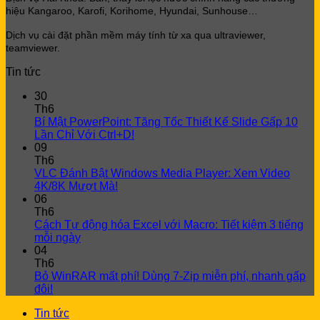
hiệu Kangaroo, Karofi, Korihome, Hyundai, Sunhouse…
Dịch vụ cài đặt phần mềm máy tính từ xa qua ultraviewer,
teamviewer.
Tin tức
30
Th6
Bí Mật PowerPoint: Tăng Tốc Thiết Kế Slide Gấp 10
Lần Chỉ Với Ctrl+D!
09
Th6
VLC Đánh Bật Windows Media Player: Xem Video
4K/8K Mượt Mà!
06
Th6
Cách Tự động hóa Excel với Macro: Tiết kiệm 3 tiếng
mỗi ngày
04
Th6
Bỏ WinRAR mất phí! Dùng 7-Zip miễn phí, nhanh gấp
đôi!
Tin tức