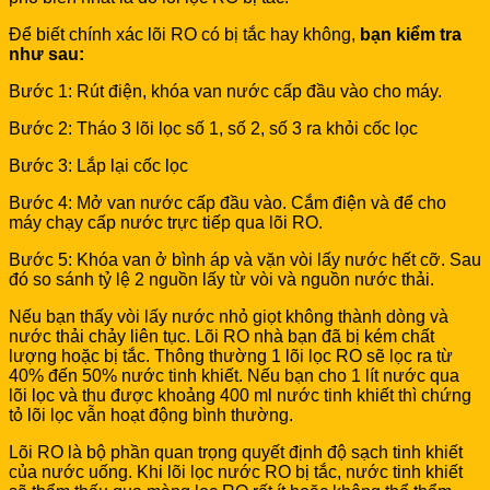
Để biết chính xác lõi RO có bị tắc hay không,
bạn kiểm tra
như sau:
Bước 1: Rút điện, khóa van nước cấp đầu vào cho máy.
Bước 2: Tháo 3 lõi lọc số 1, số 2, số 3 ra khỏi cốc lọc
Bước 3: Lắp lại cốc lọc
Bước 4: Mở van nước cấp đầu vào. Cắm điện và để cho
máy chạy cấp nước trực tiếp qua lõi RO.
Bước 5: Khóa van ở bình áp và vặn vòi lấy nước hết cỡ. Sau
đó so sánh tỷ lệ 2 nguồn lấy từ vòi và nguồn nước thải.
Nếu bạn thấy vòi lấy nước nhỏ giọt không thành dòng và
nước thải chảy liên tục. Lõi RO nhà bạn đã bị kém chất
lượng hoặc bị tắc. Thông thường 1 lõi lọc RO sẽ lọc ra từ
40% đến 50% nước tinh khiết. Nếu bạn cho 1 lít nước qua
lõi lọc và thu được khoảng 400 ml nước tinh khiết thì chứng
tỏ lõi lọc vẫn hoạt động bình thường.
Lõi RO là bộ phần quan trọng quyết định độ sạch tinh khiết
của nước uống. Khi lõi lọc nước RO bị tắc, nước tinh khiết