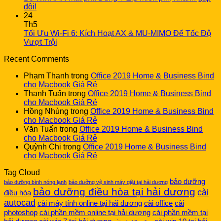
đôi!
24
Th5
Tối Ưu Wi-Fi 6: Kích Hoạt AX & MU-MIMO Để Tốc Độ
Vượt Trội
Recent Comments
Phạm Thanh
trong
Office 2019 Home & Business Bind
cho Macbook Giá Rẻ
Thanh Tuấn
trong
Office 2019 Home & Business Bind
cho Macbook Giá Rẻ
Hồng Nhùng
trong
Office 2019 Home & Business Bind
cho Macbook Giá Rẻ
Văn Tuấn
trong
Office 2019 Home & Business Bind
cho Macbook Giá Rẻ
Quỳnh Chi
trong
Office 2019 Home & Business Bind
cho Macbook Giá Rẻ
Tag Cloud
bảo dưỡng
bảo dưỡng bình nóng lạnh
bảo dưỡng vệ sinh máy giặt tại hải dương
bảo dưỡng điều hòa tại hải dương
cài
điều hòa
autocad
cài máy tính online tại hải dương
cài office
cài
photoshop
cài phần mềm online tại hải dương
cài phần mềm tại