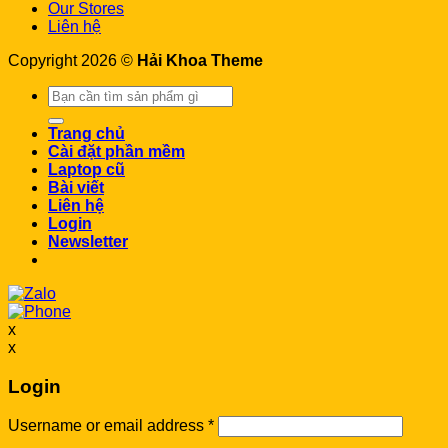
Our Stores
Liên hệ
Copyright 2026 ©
Hải Khoa Theme
Search
for:
Trang chủ
Cài đặt phần mềm
Laptop cũ
Bài viết
Liên hệ
Login
Newsletter
x
x
Login
Username or email address
*