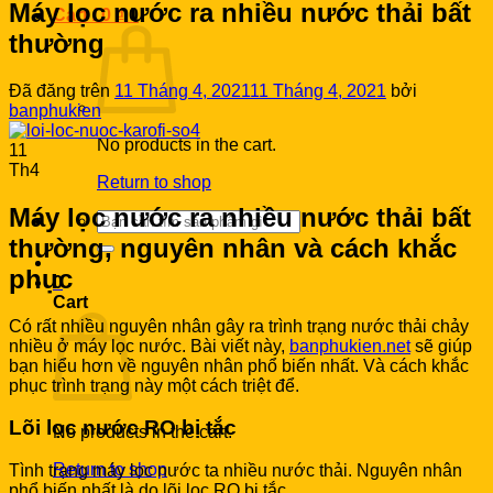
Máy lọc nước ra nhiều nước thải bất
Cart /
0
₫
0
thường
Đã đăng trên
11 Tháng 4, 2021
11 Tháng 4, 2021
bởi
banphukien
No products in the cart.
11
Th4
Return to shop
Máy lọc nước ra nhiều nước thải bất
Search
for:
thường, nguyên nhân và cách khắc
phục
0
Cart
Có rất nhiều nguyên nhân gây ra trình trạng nước thải chảy
nhiều ở máy lọc nước. Bài viết này,
banphukien.net
sẽ giúp
bạn hiểu hơn về nguyên nhân phổ biến nhất. Và cách khắc
phục trình trạng này một cách triệt để.
Lõi lọc nước RO bị tắc
No products in the cart.
Return to shop
Tình trạng máy lọc nước ta nhiều nước thải. Nguyên nhân
phổ biến nhất là do lõi lọc RO bị tắc.