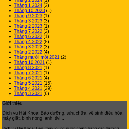
Tháng 2 2024
(1)
Tháng 1 2024
(2)
Tháng 10 2023
(1)
Tháng 9 2023
(1)
Tháng 3 2023
(3)
Tháng 2 2023
(1)
Tháng 7 2022
(2)
Tháng 6 2022
(1)
Tháng 4 2022
(8)
Tháng 3 2022
(3)
Tháng 2 2022
(4)
Tháng mười một 2021
(2)
Tháng 10 2021
(1)
Tháng 8 2021
(1)
Tháng 7 2021
(1)
Tháng 6 2021
(4)
Tháng 5 2021
(15)
Tháng 4 2021
(29)
Tháng 3 2021
(6)
Giới thiệu
Dịch vụ Hải Khoa: Bảo dưỡng, sửa chữa, vệ sinh điều hòa,
máy giặt, bình nóng lạnh, tivi...
Dịch vụ Hải Khoa: Bán, thay lõi lọc
nước chính hãng các thương