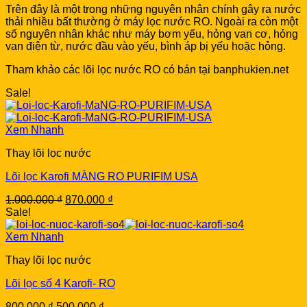
Trên đây là một trong những nguyên nhân chính gây ra nước
thải nhiều bất thường ở máy lọc nước RO. Ngoài ra còn một
số nguyên nhân khác như máy bơm yếu, hỏng van cơ, hỏng
van điện từ, nước đầu vào yếu, bình áp bị yếu hoặc hỏng.
Tham khảo các lõi lọc nước RO có bán tại banphukien.net
Sale!
Xem Nhanh
Thay lõi lọc nước
Lõi lọc Karofi MÀNG RO PURIFIM USA
Original
Current
1.000.000
₫
870.000
₫
price
price
Sale!
was:
is:
1.000.000 ₫.
870.000 ₫.
Xem Nhanh
Thay lõi lọc nước
Lõi lọc số 4 Karofi- RO
Original
Current
800.000
₫
500.000
₫