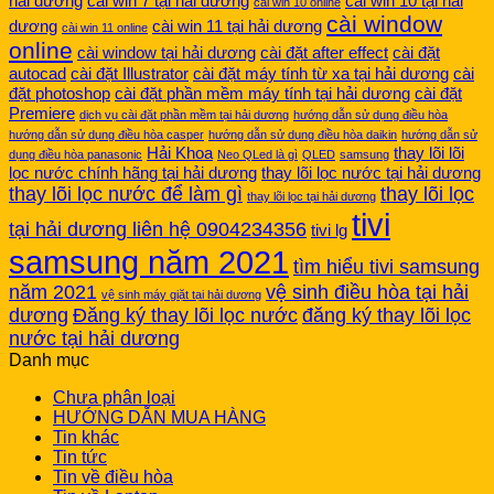
hải dương
cài win 7 tại hải dương
cài win 10 tại hải
cài win 10 online
cài window
dương
cài win 11 tại hải dương
cài win 11 online
online
cài window tại hải dương
cài đặt after effect
cài đặt
autocad
cài đặt Illustrator
cài đặt máy tính từ xa tại hải dương
cài
đặt photoshop
cài đặt phần mềm máy tính tại hải dương
cài đặt
Premiere
dịch vụ cài đặt phần mềm tại hải dương
hướng dẫn sử dụng điều hòa
hướng dẫn sử dụng điều hòa casper
hướng dẫn sử dụng điều hòa daikin
hướng dẫn sử
Hải Khoa
thay lõi lõi
dụng điều hòa panasonic
Neo QLed là gì
QLED
samsung
lọc nước chính hãng tại hải dương
thay lõi lọc nước tại hải dương
thay lõi lọc nước để làm gì
thay lõi lọc
thay lõi lọc tại hải dương
tivi
tại hải dương liên hệ 0904234356
tivi lg
samsung năm 2021
tìm hiểu tivi samsung
năm 2021
vệ sinh điều hòa tại hải
vệ sinh máy giặt tại hải dương
dương
Đăng ký thay lõi lọc nước
đăng ký thay lõi lọc
nước tại hải dương
Danh mục
Chưa phân loại
HƯỚNG DẪN MUA HÀNG
Tin khác
Tin tức
Tin về điều hòa