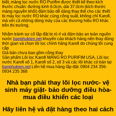
biệt, màng lọc nước RO Purifim được thiết kế theo kích
thước chuẩn: đường kính 6.0cm, dài 37.0cm (kích thước
màng nguyên khối) đảm bảo dễ dàng thay thế cho các thiết
bị máy lọc nước RO khác cùng công suất, không chỉ Karofi,
mà với cả những dòng máy của các thương hiệu RO khác
trên thị trường.
Nhằm tránh sự cố lắp đặt bị rò rỉ và đảm bảo an toàn nguồn
nước
banphukien.net
khuyến cáo khách hàng nên thay đúng
thời gian và chọn lõi lọc chính hãng Karofi do chúng tôi cung
cấp
Giá bán chưa bao gồm công thay
Sản phẩm Lõi lọc Karofi MÀNG RO PURIFIM USA, Lõi lọc
nước Karofi số 1, Karofi số 2, số 3 và các lõi khác có bán tại
banphukien.net
Liên hệ mua hàng lắp đặt: 0904 234 356-
0934 235 368
Nhà bạn phải thay lõi lọc nước- vệ
sinh máy giặt- bảo dưỡng điều hòa-
mua điều khiển các loại
Hãy liên hệ và đặt hàng theo hai cách