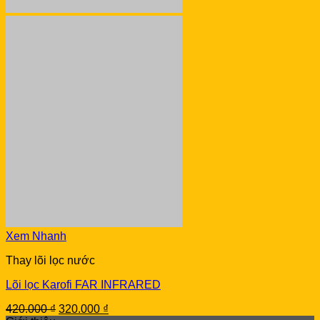
Xem Nhanh
Thay lõi lọc nước
Lõi lọc Karofi FAR INFRARED
Original
Current
420.000
₫
320.000
₫