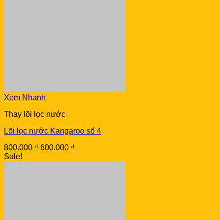
Xem Nhanh
Thay lõi lọc nước
Lõi lọc nước Kangaroo số 4
Original
Current
800.000
₫
600.000
₫
price
price
Sale!
was:
is:
800.000 ₫.
600.000 ₫.