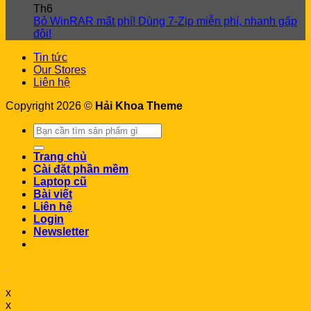
Th6
Bỏ WinRAR mất phí! Dùng 7-Zip miễn phí, nhanh gấp
đôi!
Tin tức
Our Stores
Liên hệ
Copyright 2026 ©
Hải Khoa Theme
Search
for:
Trang chủ
Cài đặt phần mềm
Laptop cũ
Bài viết
Liên hệ
Login
Newsletter
x
x