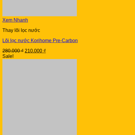
Xem Nhanh
Thay lõi lọc nước
Lõi lọc nước Korihome Pre-Carbon
Original
Current
280.000
₫
210.000
₫
price
price
Sale!
was:
is:
280.000 ₫.
210.000 ₫.