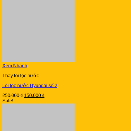
Xem Nhanh
Thay lõi lọc nước
Lõi lọc nước Hyundai số 2
Original
Current
250.000
₫
150.000
₫
price
price
Sale!
was:
is:
250.000 ₫.
150.000 ₫.