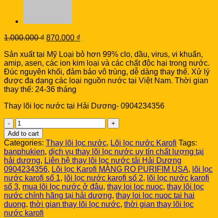
Original
Current
1.000.000
₫
870.000
₫
price
price
Sản xuất tại Mỹ Loại bỏ hơn 99% clo, dầu, virus, vi khuẩn,
was:
is:
amip, asen, các ion kim loại và các chất độc hại trong nước.
1.000.000 ₫.
870.000 ₫.
Đúc nguyên khối, đảm bảo vô trùng, dễ dàng thay thế. Xử lý
được đa dạng các loại nguồn nước tại Việt Nam. Thời gian
thay thế: 24-36 tháng
Thay lõi lọc nước tại Hải Dương- 0904234356
Lõi
lọc
Add to cart
Karofi
Categories:
Thay lõi lọc nước
,
Lõi lọc nước Karofi
Tags:
MÀNG
banphukien
,
dịch vụ thay lõi lọc nước uy tín chất lượng tại
RO
hải dương
,
Liên hệ thay lõi lọc nước tải Hải Dương
PURIFIM
0904234356
,
Lõi lọc Karofi MÀNG RO PURIFIM USA
,
lõi lọc
USA
nước karofi số 1
,
lõi lọc nước karofi số 2
,
lõi lọc nước karofi
quantity
số 3
,
mua lõi lọc nước ở đâu
,
thay loi loc nuoc
,
thay lõi lọc
nước chính hãng tại hải dương
,
thay loi loc nuoc tai hai
duong
,
thời gian thay lõi lọc nước
,
thời gian thay lõi lọc
nước karofi