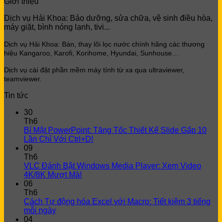
price
price
Giới thiệu
was:
is:
Dịch vụ Hải Khoa: Bảo dưỡng, sửa chữa, vệ sinh điều hòa,
420.000 ₫.
320.000 ₫.
máy giặt, bình nóng lạnh, tivi...
Dịch vụ Hải Khoa: Bán, thay lõi lọc
nước chính hãng các thương
hiệu Kangaroo, Karofi, Korihome, Hyundai, Sunhouse…
Dịch vụ cài đặt phần mềm máy tính từ xa qua ultraviewer,
teamviewer.
Tin tức
30
Th6
Bí Mật PowerPoint: Tăng Tốc Thiết Kế Slide Gấp 10
Lần Chỉ Với Ctrl+D!
09
Th6
VLC Đánh Bật Windows Media Player: Xem Video
4K/8K Mượt Mà!
06
Th6
Cách Tự động hóa Excel với Macro: Tiết kiệm 3 tiếng
mỗi ngày
04