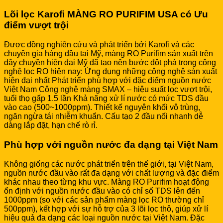
Lõi lọc Karofi MÀNG RO PURIFIM USA có Ưu
điểm vượt trội
Được đồng nghiên cứu và phát triển bởi Karofi và các
chuyên gia hàng đầu tại Mỹ, màng RO Purifim sản xuất trên
dây chuyền hiện đại Mỹ đã tạo nên bước đột phá trong công
nghệ lọc RO hiện nay: Ứng dụng những công nghệ sản xuất
hiện đại nhất Phát triển phù hợp với đặc điểm nguồn nước
Việt Nam Công nghệ màng SMAX – hiệu suất lọc vượt trội,
tuổi thọ gấp 1.5 lần Khả năng xử lí nước có mức TDS đầu
vào cao (500~1000ppm). Thiết kế nguyên khối vô trùng,
ngăn ngừa tái nhiễm khuẩn. Cấu tạo 2 đầu nối nhanh dễ
dàng lắp đặt, hạn chế rò rỉ.
Phù hợp với nguồn nước đa dạng tại Việt Nam
Không giống các nước phát triển trên thế giới, tại Việt Nam,
nguồn nước đầu vào rất đa dạng với chất lượng và đặc điểm
khác nhau theo từng khu vực. Màng RO Purifim hoạt động
ổn định với nguồn nước đầu vào có chỉ số TDS lên đến
1000ppm (so với các sản phẩm màng lọc RO thường chỉ
500ppm), kết hợp với sự hỗ trợ của 3 lõi lọc thô, giúp xử lí
hiệu quả đa dạng các loại nguồn nước tại Việt Nam. Đặc