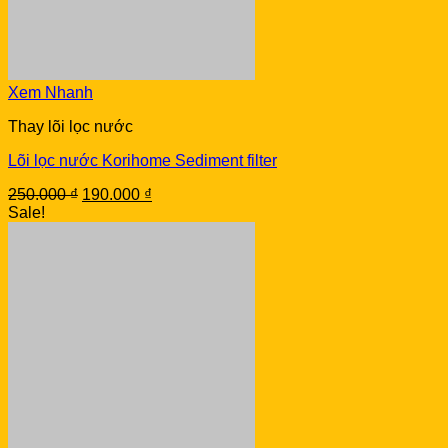
Xem Nhanh
Thay lõi lọc nước
Lõi lọc nước Korihome Sediment filter
Original
Current
250.000
₫
190.000
₫
price
price
Sale!
was:
is:
250.000 ₫.
190.000 ₫.