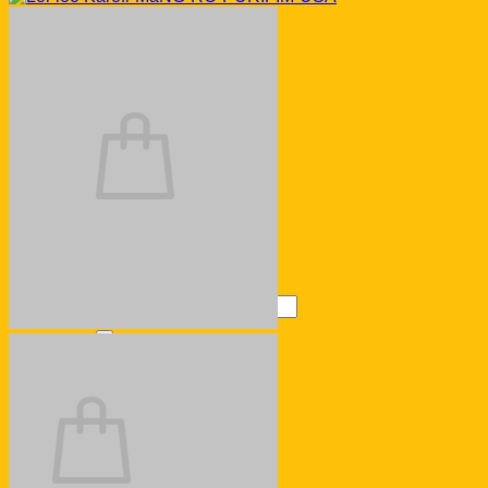
for:
Login
Cart /
0
₫
0
No products in the cart.
Return to shop
Search
for:
0
Cart