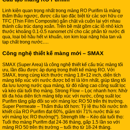
Linh kiện quan trọng nhất trong màng RO Purifim là màng
thẩm thấu ngược, được cấu tạo đặc biệt từ các sợi hữu cơ
TFC (Thin Film Composite) gắn chặt và cuộn lại với nhau
thành cấu trúc dạng xoắn. Trên bề mặt gồm các lỗ nhỏ kích
thước khoảng 0.1-0.5 nanomet chỉ cho các phân tử nước đi
qua, loại bỏ hầu hết vi khuẩn, ion kim loại nặng hòa tan và
tạp chất trong nước….
Công nghệ thiết kế màng mới – SMAX
SMAX (Super Area) là công nghệ thiết kế cấu trúc màng tối
ưu, lần đầu được áp dụng trong thiết kế màng RO. Với
SMAX, trong cùng kích thước màng 1.8×12 inch, diện tích
màng tiếp xúc với nước được bố trí là lớn nhất, giúp tăng tối
đa lưu lượng nước qua màng, từ đó nâng cao công suất lọc
và kéo dài tuổi thọ màng. Strong Flow – Lọc nhanh hơn: Nhờ
tối đa hóa diện tích màng tiếp xúc với nước, công suất lọc
Purifim tăng gấp đôi so với màng lọc RO 50 trên thị trường.
Super Permeate – Thẩm thấu tốt hơn: Tỷ lệ thu hồi nước tinh
khiết của RO Purifim đạt 60%, giảm tới 71% nước thải so
với
màng lọc
RO thường(*). Strength life – Kéo dài tuổi thọ:
Tuổi thọ màng Purifim đạt 24-36 tháng, gấp 1.5 lần so với
màng RO 50 trên thị trường – tuổi thọ từ 18-24 tháng.