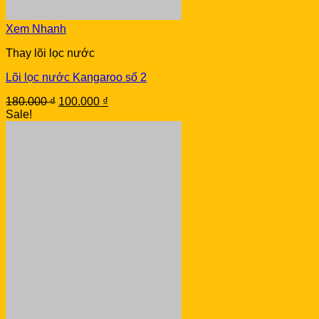
Xem Nhanh
Thay lõi lọc nước
Lõi lọc nước Kangaroo số 2
Original
Current
180.000
₫
100.000
₫
price
price
Sale!
was:
is:
180.000 ₫.
100.000 ₫.