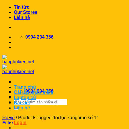
Chuyển
Tin tức
đến
Our Stores
nội
Liên hệ
dung
0904 234 356
Trang chủ
0904 234 356
Cài đặt phần mềm
Laptop cũ
Search
Bài viết
for:
Liên hệ
Home
/
Products tagged “lõi lọc kangaroo số 1”
Login
Filter