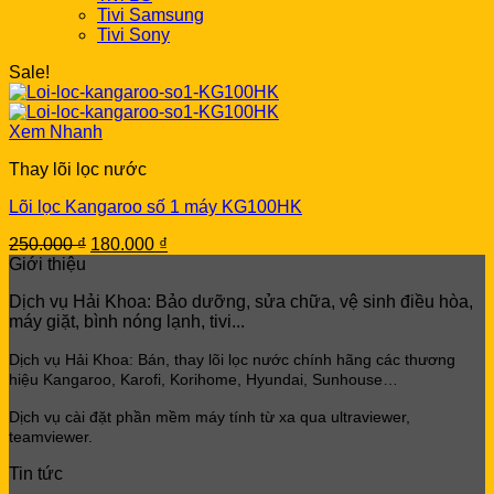
Tivi Samsung
Tivi Sony
Sale!
Xem Nhanh
Thay lõi lọc nước
Lõi lọc Kangaroo số 1 máy KG100HK
Original
Current
250.000
₫
180.000
₫
price
price
Giới thiệu
was:
is:
Dịch vụ Hải Khoa: Bảo dưỡng, sửa chữa, vệ sinh điều hòa,
250.000 ₫.
180.000 ₫.
máy giặt, bình nóng lạnh, tivi...
Dịch vụ Hải Khoa: Bán, thay lõi lọc
nước chính hãng các thương
hiệu Kangaroo, Karofi, Korihome, Hyundai, Sunhouse…
Dịch vụ cài đặt phần mềm máy tính từ xa qua ultraviewer,
teamviewer.
Tin tức