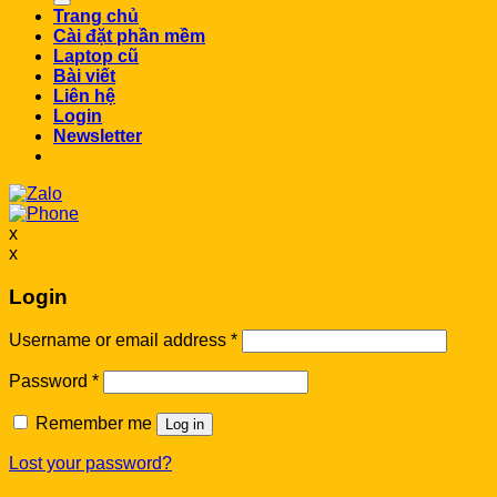
Trang chủ
Cài đặt phần mềm
Laptop cũ
Bài viết
Liên hệ
Login
Newsletter
x
x
Login
Username or email address
*
Password
*
Remember me
Log in
Lost your password?