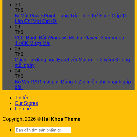
30
Th6
Bí Mật PowerPoint: Tăng Tốc Thiết Kế Slide Gấp 10
Lần Chỉ Với Ctrl+D!
09
Th6
VLC Đánh Bật Windows Media Player: Xem Video
4K/8K Mượt Mà!
06
Th6
Cách Tự động hóa Excel với Macro: Tiết kiệm 3 tiếng
mỗi ngày
04
Th6
Bỏ WinRAR mất phí! Dùng 7-Zip miễn phí, nhanh gấp
đôi!
Tin tức
Our Stores
Liên hệ
Copyright 2026 ©
Hải Khoa Theme
Search
for: