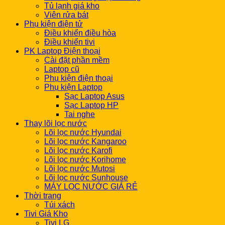
Tủ lạnh giá kho
Viên rửa bát
Phụ kiện điện tử
Điều khiển điều hòa
Điều khiển tivi
PK Laptop Điện thoại
Cài đặt phần mềm
Laptop cũ
Phụ kiện điện thoại
Phụ kiện Laptop
Sạc Laptop Asus
Sạc Laptop HP
Tai nghe
Thay lõi lọc nước
Lõi lọc nước Hyundai
Lõi lọc nước Kangaroo
Lõi lọc nước Karofi
Lõi lọc nước Korihome
Lõi lọc nước Mutosi
Lõi lọc nước Sunhouse
MÁY LỌC NƯỚC GIÁ RẺ
Thời trang
Túi xách
Tivi Giá Kho
Tivi LG