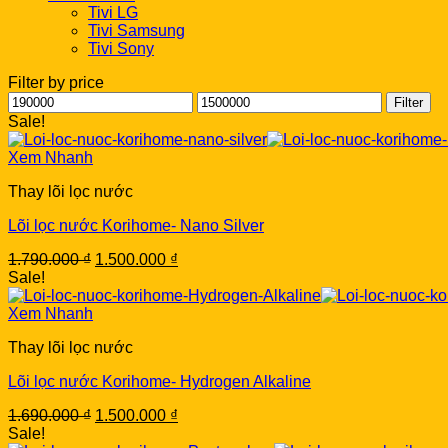
Tivi LG
Tivi Samsung
Tivi Sony
Filter by price
Min
Max
Filter
price
price
Sale!
Xem Nhanh
Thay lõi lọc nước
Lõi lọc nước Korihome- Nano Silver
Original
Current
1.790.000
₫
1.500.000
₫
price
price
Sale!
was:
is:
1.790.000 ₫.
1.500.000 ₫.
Xem Nhanh
Thay lõi lọc nước
Lõi lọc nước Korihome- Hydrogen Alkaline
Original
Current
1.690.000
₫
1.500.000
₫
price
price
Sale!