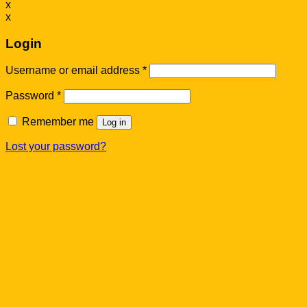
x
x
Login
Username or email address
*
Password
*
Remember me
Log in
Lost your password?