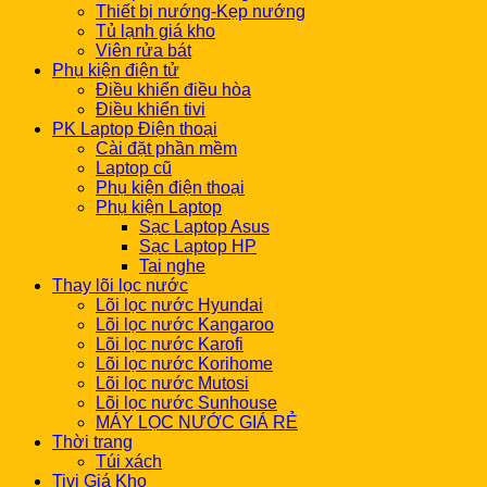
Thiết bị nướng-Kẹp nướng
Tủ lạnh giá kho
Viên rửa bát
Phụ kiện điện tử
Điều khiển điều hòa
Điều khiển tivi
PK Laptop Điện thoại
Cài đặt phần mềm
Laptop cũ
Phụ kiện điện thoại
Phụ kiện Laptop
Sạc Laptop Asus
Sạc Laptop HP
Tai nghe
Thay lõi lọc nước
Lõi lọc nước Hyundai
Lõi lọc nước Kangaroo
Lõi lọc nước Karofi
Lõi lọc nước Korihome
Lõi lọc nước Mutosi
Lõi lọc nước Sunhouse
MÁY LỌC NƯỚC GIÁ RẺ
Thời trang
Túi xách
Tivi Giá Kho