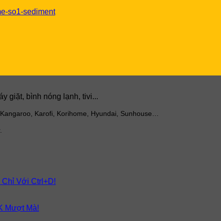
giặt, bình nóng lạnh, tivi...
 Kangaroo, Karofi, Korihome, Hyundai, Sunhouse…
.
 Chỉ Với Ctrl+D!
K Mượt Mà!