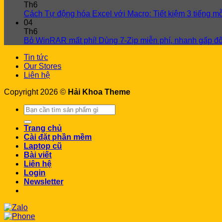
Th6
Cách Tự động hóa Excel với Macro: Tiết kiệm 3 tiếng m
04
Th6
Bỏ WinRAR mất phí! Dùng 7-Zip miễn phí, nhanh gấp đô
Tin tức
Our Stores
Liên hệ
Copyright 2026 ©
Hải Khoa Theme
Search
for:
Trang chủ
Cài đặt phần mềm
Laptop cũ
Bài viết
Liên hệ
Login
Newsletter