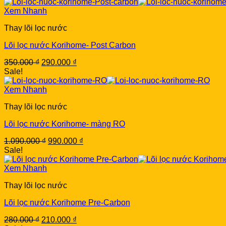
was:
is:
1.690.000 ₫.
1.500.000 ₫.
Xem Nhanh
Thay lõi lọc nước
Lõi lọc nước Korihome- Post Carbon
Original
Current
350.000
₫
290.000
₫
price
price
Sale!
was:
is:
350.000 ₫.
290.000 ₫.
Xem Nhanh
Thay lõi lọc nước
Lõi lọc nước Korihome- màng RO
Original
Current
1.090.000
₫
990.000
₫
price
price
Sale!
was:
is:
1.090.000 ₫.
990.000 ₫.
Xem Nhanh
Thay lõi lọc nước
Lõi lọc nước Korihome Pre-Carbon
Original
Current
280.000
₫
210.000
₫