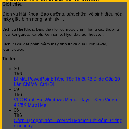
Giới thiệu
Dịch vụ Hải Khoa: Bảo dưỡng, sửa chữa, vệ sinh điều hòa,
máy giặt, bình nóng lạnh, tivi...
Dịch vụ Hải Khoa: Bán, thay lõi lọc
nước chính hãng các thương
hiệu Kangaroo, Karofi, Korihome, Hyundai, Sunhouse…
Dịch vụ cài đặt phần mềm máy tính từ xa qua ultraviewer,
teamviewer.
Tin tức
30
Th6
Bí Mật PowerPoint: Tăng Tốc Thiết Kế Slide Gấp 10
Lần Chỉ Với Ctrl+D!
09
Th6
VLC Đánh Bật Windows Media Player: Xem Video
4K/8K Mượt Mà!
06
Th6
Cách Tự động hóa Excel với Macro: Tiết kiệm 3 tiếng
mỗi ngày