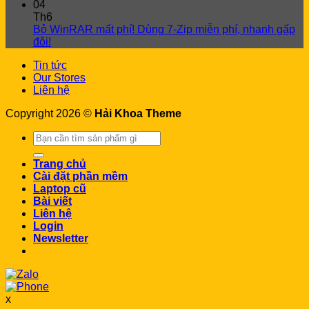
04
Th6
Bỏ WinRAR mất phí! Dùng 7-Zip miễn phí, nhanh gấp
đôi!
Tin tức
Our Stores
Liên hệ
Copyright 2026 ©
Hải Khoa Theme
Search
for:
Trang chủ
Cài đặt phần mềm
Laptop cũ
Bài viết
Liên hệ
Login
Newsletter
x