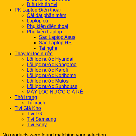
Điều khiển tivi
PK Laptop Điện thoại
Cài đặt phần mềm
Laptop cũ
Phụ kiện điện thoại
Phụ kiện Laptop
Sạc Laptop Asus
Sạc Laptop HP
Tai nghe
Thay lõi lọc nước
Lõi lọc nước Hyundai
Lõi lọc nước Kangaroo
Lõi lọc nước Karofi
Lõi lọc nước Korihome
Lõi lọc nước Mutosi
Lõi lọc nước Sunhouse
MÁY LỌC NƯỚC GIÁ RẺ
Thời trang
Túi xách
Tivi Giá Kho
Tivi LG
Tivi Samsung
Tivi Sony
No products were found matching your selection.