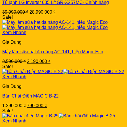
Tủ lạnh LG Inverter 635 Lít GR-X257MC- Chính hãng
Original
Current
39.990.000
₫
28.990.000
₫
price
price
Sale!
was:
is:
39.990.000 ₫.
28.990.000 ₫.
Xem Nhanh
Gia Dụng
Máy làm sữa hạt đa năng AC-141, hiệu Magic Eco
Original
Current
3.590.000
₫
2.190.000
₫
price
price
Sale!
was:
is:
3.590.000 ₫.
2.190.000 ₫.
Xem Nhanh
Gia Dụng
Bàn Chải Điện MAGIC B-22
Original
Current
1.290.000
₫
790.000
₫
price
price
Sale!
was:
is:
1.290.000 ₫.
790.000 ₫.
Xem Nhanh