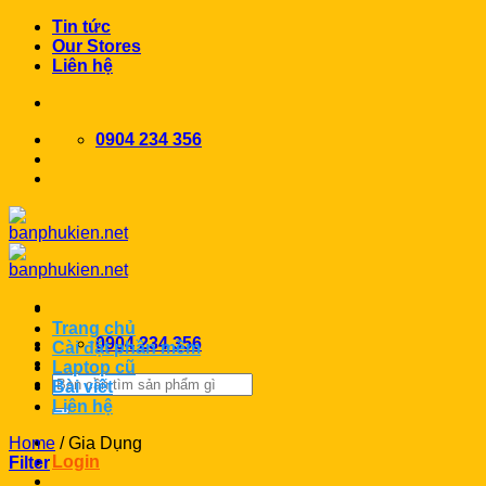
Chuyển
Tin tức
đến
Our Stores
nội
Liên hệ
dung
0904 234 356
Trang chủ
0904 234 356
Cài đặt phần mềm
Laptop cũ
Search
Bài viết
for:
Liên hệ
Home
/
Gia Dụng
Login
Filter