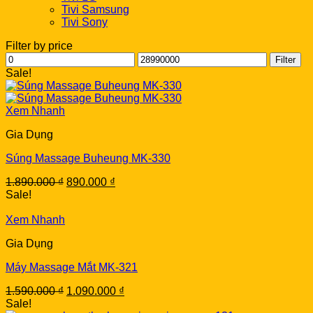
Tivi Samsung
Tivi Sony
Filter by price
Min
Max
Filter
price
price
Sale!
Xem Nhanh
Gia Dụng
Súng Massage Buheung MK-330
Original
Current
1.890.000
₫
890.000
₫
price
price
Sale!
was:
is:
1.890.000 ₫.
890.000 ₫.
Xem Nhanh
Gia Dụng
Máy Massage Mắt MK-321
Original
Current
1.590.000
₫
1.090.000
₫
price
price
Sale!