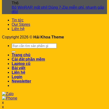
Th6
Bỏ WinRAR mất phí! Dùng 7-Zip miễn phí, nhanh gấp
đôi!
Tin tức
Our Stores
Liên hệ
Copyright 2026 ©
Hải Khoa Theme
Search
for:
Trang chủ
Cài đặt phần mềm
Laptop cũ
Bài viết
Liên hệ
Login
Newsletter
x
x