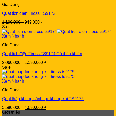
Gia Dụng
Quạt tích điện Tiross TS9172
Original
Current
1.190.000
₫
949.000
₫
price
price
Sale!
was:
is:
1.190.000 ₫.
949.000 ₫.
Xem Nhanh
Gia Dụng
Quạt tích điện Tiross TS9174 Có điều khiển
Original
Current
2.060.000
₫
1.590.000
₫
price
price
Sale!
was:
is:
2.060.000 ₫.
1.590.000 ₫.
Xem Nhanh
Gia Dụng
Quạt tháp không cánh lọc không khí TS9175
Original
Current
5.590.000
₫
4.690.000
₫
price
price
Giới thiệu