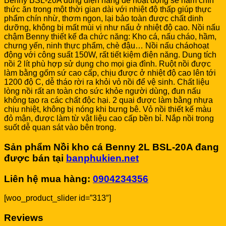
Benny BSL-20A dùng điện năng để hoạt động sẽ hầm chín
thức ăn trong một thời gian dài với nhiệt độ thấp giúp thực
phẩm chín nhừ, thơm ngon, lại bảo toàn được chất dinh
dưỡng, không bị mất mùi vị như nấu ở nhiệt độ cao. Nồi nấu
chậm Benny thiết kế đa chức năng: Kho cá, nấu cháo, hầm,
chưng yến, ninh thực phẩm, chè đậu… Nồi nấu cháohoạt
động với công suất 150W, rất tiết kiệm điện năng. Dung tích
nồi 2 lít phù hợp sử dụng cho mọi gia đình. Ruột nồi được
làm bằng gốm sứ cao cấp, chịu được ở nhiệt độ cao lên tới
1200 độ C, dễ tháo rời ra khỏi vỏ nồi để vệ sinh. Chất liệu
lòng nồi rất an toàn cho sức khỏe người dùng, đun nấu
không tạo ra các chất độc hại. 2 quai được làm bằng nhựa
chịu nhiệt, không bị nóng khi bưng bê. Vỏ nồi thiết kế màu
đỏ mận, được làm từ vật liệu cao cấp bền bỉ. Nắp nồi trong
suốt dễ quan sát vào bên trong.
Sản phẩm Nồi kho cá Benny 2L BSL-20A đang
được bán tại
banphukien.net
Liên hệ mua hàng:
0904234356
[woo_product_slider id=”313″]
Reviews