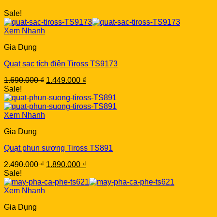
Sale!
Xem Nhanh
Gia Dụng
Quạt sạc tích điện Tiross TS9173
Original
Current
1.690.000
₫
1.449.000
₫
price
price
Sale!
was:
is:
1.690.000 ₫.
1.449.000 ₫.
Xem Nhanh
Gia Dụng
Quạt phun sương Tiross TS891
Original
Current
2.490.000
₫
1.890.000
₫
price
price
Sale!
was:
is:
2.490.000 ₫.
1.890.000 ₫.
Xem Nhanh
Gia Dụng