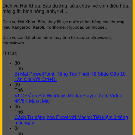
was:
is:
Dịch vụ Hải Khoa: Bảo dưỡng, sửa chữa, vệ sinh điều hòa,
5.590.000 ₫.
4.690.000 ₫.
máy giặt, bình nóng lạnh, tivi...
Dịch vụ Hải Khoa: Bán, thay lõi lọc
nước chính hãng các thương
hiệu Kangaroo, Karofi, Korihome, Hyundai, Sunhouse…
Dịch vụ cài đặt phần mềm máy tính từ xa qua ultraviewer,
teamviewer.
Tin tức
30
Th6
Bí Mật PowerPoint: Tăng Tốc Thiết Kế Slide Gấp 10
Lần Chỉ Với Ctrl+D!
09
Th6
VLC Đánh Bật Windows Media Player: Xem Video
4K/8K Mượt Mà!
06
Th6
Cách Tự động hóa Excel với Macro: Tiết kiệm 3 tiếng
mỗi ngày
04
Th6