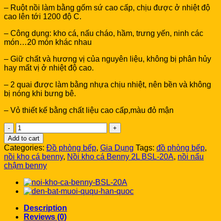
– Ruột nồi làm bằng gốm sứ cao cấp, chịu được ở nhiệt độ
cao lên tới 1200 độ C.
– Công dụng: kho cá, nấu cháo, hầm, trưng yến, ninh các
món…20 món khác nhau
– Giữ chất và hương vị của nguyên liệu, không bị phân hủy
hay mất vị ở nhiệt độ cao.
– 2 quai được làm bằng nhựa chịu nhiệt, nên bền và không
bị nóng khi bưng bê.
– Vỏ thiết kế bằng chất liệu cao cấp,màu đỏ mận
Nồi
kho
Add to cart
cá
Categories:
Đồ phòng bếp
,
Gia Dụng
Tags:
đồ phòng bếp
,
Benny
nồi kho cá benny
,
Nồi kho cá Benny 2L BSL-20A
,
nồi nấu
2L
chậm benny
BSL-
20A
quantity
Description
Reviews (0)