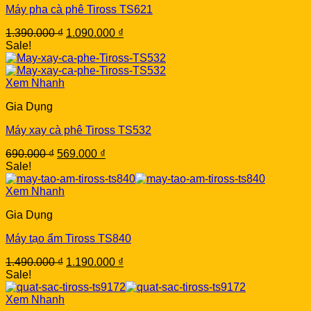
Máy pha cà phê Tiross TS621
Original
Current
1.390.000
₫
1.090.000
₫
price
price
Sale!
was:
is:
1.390.000 ₫.
1.090.000 ₫.
Xem Nhanh
Gia Dụng
Máy xay cà phê Tiross TS532
Original
Current
690.000
₫
569.000
₫
price
price
Sale!
was:
is:
690.000 ₫.
569.000 ₫.
Xem Nhanh
Gia Dụng
Máy tạo ẩm Tiross TS840
Original
Current
1.490.000
₫
1.190.000
₫
price
price
Sale!
was:
is:
1.490.000 ₫.
1.190.000 ₫.
Xem Nhanh