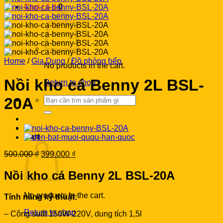
Cart /
0
₫
0
Home
/
Gia Dụng
/
Đồ phòng bếp
No products in the cart.
Nồi kho cá Benny 2L BSL-
Return to shop
Search
20A
for:
0
Cart
Original
Current
500.000
₫
399.000
₫
price
price
was:
is:
Nồi kho cá Benny 2L BSL-20A
500.000 ₫.
399.000 ₫.
No products in the cart.
Tính năng kỹ thuật:
Return to shop
– Công suất 150W-220V, dung tích 1,5l