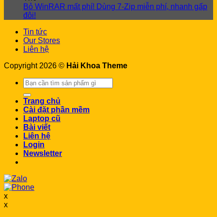
Bỏ WinRAR mất phí! Dùng 7-Zip miễn phí, nhanh gấp
đôi!
Tin tức
Our Stores
Liên hệ
Copyright 2026 ©
Hải Khoa Theme
Search
for:
Trang chủ
Cài đặt phần mềm
Laptop cũ
Bài viết
Liên hệ
Login
Newsletter
x
x