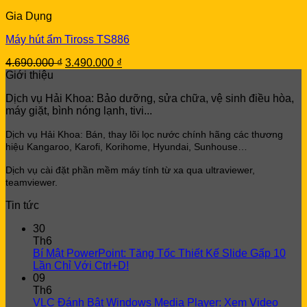
Gia Dụng
Máy hút ẩm Tiross TS886
Original
Current
4.690.000
₫
3.490.000
₫
price
price
Giới thiệu
was:
is:
Dịch vụ Hải Khoa: Bảo dưỡng, sửa chữa, vệ sinh điều hòa,
4.690.000 ₫.
3.490.000 ₫.
máy giặt, bình nóng lạnh, tivi...
Dịch vụ Hải Khoa: Bán, thay lõi lọc
nước chính hãng các thương
hiệu Kangaroo, Karofi, Korihome, Hyundai, Sunhouse…
Dịch vụ cài đặt phần mềm máy tính từ xa qua ultraviewer,
teamviewer.
Tin tức
30
Th6
Bí Mật PowerPoint: Tăng Tốc Thiết Kế Slide Gấp 10
Lần Chỉ Với Ctrl+D!
09
Th6
VLC Đánh Bật Windows Media Player: Xem Video