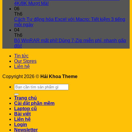
4K/8K Mượt Mà!
06
Th6
Cách Tự động hóa Excel với Macro: Tiết kiệm 3 tiếng
mỗi ngày
04
Th6
Bỏ WinRAR mất phí! Dùng 7-Zip miễn phí, nhanh gấp
đôi!
Tin tức
Our Stores
Liên hệ
Copyright 2026 ©
Hải Khoa Theme
Search
for:
Trang chủ
Cài đặt phần mềm
Laptop cũ
Bài viết
Liên hệ
Login
Newsletter