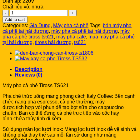
Điện áp: 220V
Chất liệu vỏ: nhựa
Máy
pha
Add to cart
cà
Categories:
Gia Dụng
,
Máy pha cà phê
Tags:
bán máy pha
phê
cà phê tại hải dương
,
máy pha cà phê tại hải dương
,
máy
Tiross
pha cà phê tiross ts621
,
máy pha cafe
,
mua máy pha cà phê
TS621
tại hải dương
,
tiross hải dương
,
ts621
quantity
Description
Reviews (0)
Máy pha cà phê Tiross TS621
Pha chế thức uống mang phong cách Italy Coffee: Bên cạnh
chức năng pha espresso, cà phê thường; máy
được tích hợp vòi phun để tạo bọt sữa cho cappuccino
chuẩn. Bạn có thể đựng cà phê trực tiếp vào cốc hay
bình chứa thủy tinh đi kèm.
Sử dụng màn lọc lưới inox: Màng lọc lưới inox dễ vệ sinh và
không phải thay thế sau mỗi lần sử dụng như màng