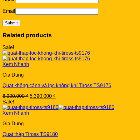
Email
Related products
Sale!
Xem Nhanh
Gia Dụng
Quạt không cánh và lọc không khí Tiross TS9176
Original
Current
6.990.000
₫
5.390.000
₫
price
price
Sale!
was:
is:
6.990.000 ₫.
5.390.000 ₫.
Xem Nhanh
Gia Dụng
Quạt tháp Tiross TS9180