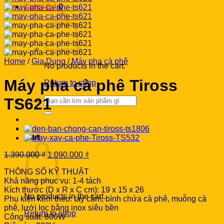
Cart /
0
₫
0
Home
/
Gia Dụng
/
Máy pha cà phê
No products in the cart.
Máy pha cà phê Tiross
Return to shop
Search
TS621
for:
0
Cart
Original
Current
1.390.000
₫
1.090.000
₫
price
price
THÔNG SỐ KỸ THUẬT
was:
is:
Khả năng phục vụ: 1-4 tách
1.390.000 ₫.
1.090.000 ₫.
Kích thước (D x R x C cm): 19 x 15 x 26
No products in the cart.
Phụ kiện kèm theo: tay cầm, bình chứa cà phê, muỗng cà
phê, lưới lọc bằng inox siêu bền
Return to shop
Công suất: 800W