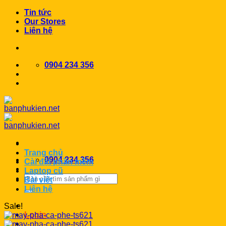
Chuyển
Tin tức
đến
Our Stores
nội
Liên hệ
dung
0904 234 356
Trang chủ
0904 234 356
Cài đặt phần mềm
Laptop cũ
Search
Bài viết
for:
Liên hệ
Sale!
Login