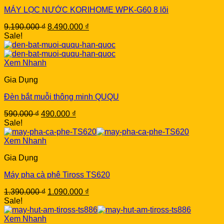
MÁY LỌC NƯỚC KORIHOME WPK-G60 8 lõi
Original
Current
9.190.000
₫
8.490.000
₫
price
price
Sale!
was:
is:
9.190.000 ₫.
8.490.000 ₫.
Xem Nhanh
Gia Dụng
Đèn bắt muỗi thông minh QUQU
Original
Current
590.000
₫
490.000
₫
price
price
Sale!
was:
is:
590.000 ₫.
490.000 ₫.
Xem Nhanh
Gia Dụng
Máy pha cà phê Tiross TS620
Original
Current
1.390.000
₫
1.090.000
₫
price
price
Sale!
was:
is:
1.390.000 ₫.
1.090.000 ₫.
Xem Nhanh