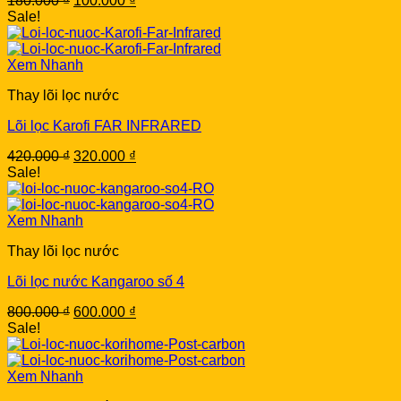
180.000
₫
100.000
₫
price
price
Sale!
was:
is:
180.000 ₫.
100.000 ₫.
Xem Nhanh
Thay lõi lọc nước
Lõi lọc Karofi FAR INFRARED
Original
Current
420.000
₫
320.000
₫
price
price
Sale!
was:
is:
420.000 ₫.
320.000 ₫.
Xem Nhanh
Thay lõi lọc nước
Lõi lọc nước Kangaroo số 4
Original
Current
800.000
₫
600.000
₫
price
price
Sale!
was:
is:
800.000 ₫.
600.000 ₫.
Xem Nhanh