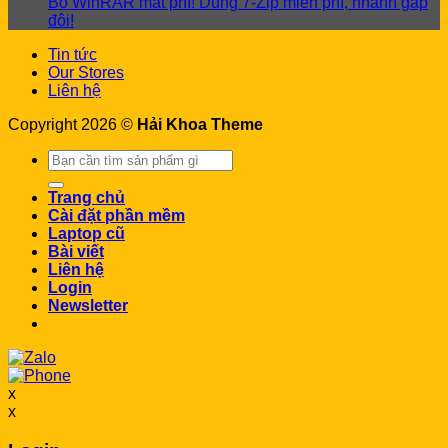
Bỏ WinRAR mất phí! Dùng 7-Zip miễn phí, nhanh gấp
đôi!
Tin tức
Our Stores
Liên hệ
Copyright 2026 ©
Hải Khoa Theme
Search
for:
Trang chủ
Cài đặt phần mềm
Laptop cũ
Bài viết
Liên hệ
Login
Newsletter
x
x