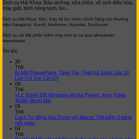
Dịch vụ Hải Khoa: Bảo dưỡng, sửa chữa, vệ sinh điều hòa,
500.000 ₫.
300.000 ₫.
máy giặt, bình nóng lạnh, tivi...
Dịch vụ Hải Khoa: Bán, thay lõi lọc
nước chính hãng các thương
hiệu Kangaroo, Karofi, Korihome, Hyundai, Sunhouse…
Dịch vụ cài đặt phần mềm máy tính từ xa qua ultraviewer,
teamviewer.
Tin tức
30
Th6
Bí Mật PowerPoint: Tăng Tốc Thiết Kế Slide Gấp 10
Lần Chỉ Với Ctrl+D!
09
Th6
VLC Đánh Bật Windows Media Player: Xem Video
4K/8K Mượt Mà!
06
Th6
Cách Tự động hóa Excel với Macro: Tiết kiệm 3 tiếng
mỗi ngày
04
Th6