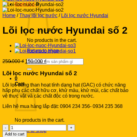
Cart /
0
₫
0
Home
/
Thay lõi lọc nước
/
Lõi lọc nước Hyundai
Lõi lọc nước Hyundai số 2
No products in the cart.
Return to shop
Search
Original
Current
250.000
₫
150.000
₫
for:
price
price
was:
is:
Lõi lọc nước Hyundai số 2
250.000 ₫.
150.000 ₫.
0
Cart
Lõi lọc bằng than hoạt tính dạng hạt (GAC) có chức năng
hấp phụ các chất hữu cơ, khử màu, khử mùi, các chất bảo
vệ thực vật và các chất độc có trong nước.
Liên hệ mua hàng lắp đặt: 0904 234 356- 0934 235 368
No products in the cart.
Lõi
Return to shop
lọc
Add to cart