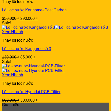
Thay lõi lọc nước
Lõi lọc nước Korihome- Post Carbon
Original
Current
350.000
₫
290.000
₫
price
price
Sale!
was:
is:
350.000 ₫.
290.000 ₫.
Xem Nhanh
Thay lõi lọc nước
Lõi lọc nước Kangaroo số 3
Original
Current
130.000
₫
85.000
₫
price
price
Sale!
was:
is:
130.000 ₫.
85.000 ₫.
Xem Nhanh
Thay lõi lọc nước
Lõi lọc nước Hyundai PCB Filtter
Original
Current
500.000
₫
300.000
₫
price
price
Giới thiệu
was:
is: