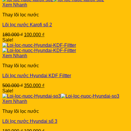
Xem Nhanh
Thay lõi lọc nước
Lõi lọc nước Karofi số 2
Original
Current
180.000
₫
100.000
₫
price
price
Sale!
was:
is:
180.000 ₫.
100.000 ₫.
Xem Nhanh
Thay lõi lọc nước
Lõi lọc nước Hyundai KDF Filtter
Original
Current
500.000
₫
350.000
₫
price
price
Sale!
was:
is:
500.000 ₫.
350.000 ₫.
Xem Nhanh
Thay lõi lọc nước
Lõi lọc nước Hyundai số 3
Original
Current