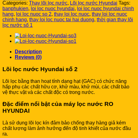
nước
Categories:
Thay lõi lọc nước
,
Lõi lọc nước Hyundai
Tags:
Hyundai
banphukien
,
loi loc nuoc hyundai
,
loi loc nuoc hyundai chinh
số
hang
,
loi loc nuoc so 2
,
thay loi loc nuoc
,
thay loi loc nuoc
2
chinh hang
,
thay loi loc nuoc tai hai duong
,
thời gian thay lõi
quantity
lọc nước số 1
Description
Reviews (0)
Lõi lọc nước Hyundai số 2
Lõi lọc bằng than hoạt tính dạng hạt (GAC) có chức năng
hấp phụ các chất hữu cơ, khử màu, khử mùi, các chất bảo
vệ thực vật và các chất độc có trong nước.
Đặc điểm nổi bật của máy lọc nước RO
HYUNDAI
Là sử dụng lõi lọc kín đảm bảo chống thay hàng giả kém
chất lượng làm ảnh hưởng đến độ tinh khiết của nước đầu
ra.