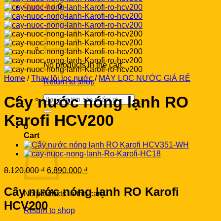
Cart /
0
₫
0
No products in the cart.
Home
/
Thay lõi lọc nước
/
MÁY LỌC NƯỚC GIÁ RẺ
Return to shop
Cây nước nóng lạnh RO
Search
for:
Karofi HCV200
0
Cart
Original
Current
8.120.000
₫
6.890.000
₫
price
price
was:
is:
Cây nước nóng lạnh RO Karofi
No products in the cart.
8.120.000 ₫.
6.890.000 ₫.
HCV200
Return to shop