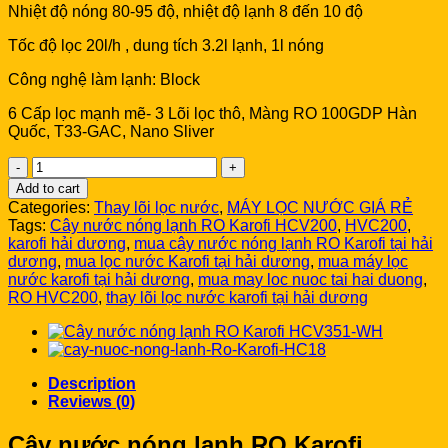
Nhiệt độ nóng 80-95 độ, nhiệt độ lạnh 8 đến 10 độ
Tốc độ lọc 20l/h , dung tích 3.2l lạnh, 1l nóng
Công nghệ làm lạnh: Block
6 Cấp lọc mạnh mẽ- 3 Lõi lọc thô, Màng RO 100GDP Hàn
Quốc, T33-GAC, Nano Sliver
Cây
nước
Add to cart
nóng
Categories:
Thay lõi lọc nước
,
MÁY LỌC NƯỚC GIÁ RẺ
lạnh
Tags:
Cây nước nóng lạnh RO Karofi HCV200
,
HVC200
,
RO
karofi hải dương
,
mua cây nước nóng lạnh RO Karofi tại hải
Karofi
dương
,
mua lọc nước Karofi tại hải dương
,
mua máy lọc
HCV200
nước karofi tại hải dương
,
mua may loc nuoc tai hai duong
,
quantity
RO HVC200
,
thay lõi lọc nước karofi tại hải dương
Description
Reviews (0)
Cây nước nóng lạnh RO Karofi