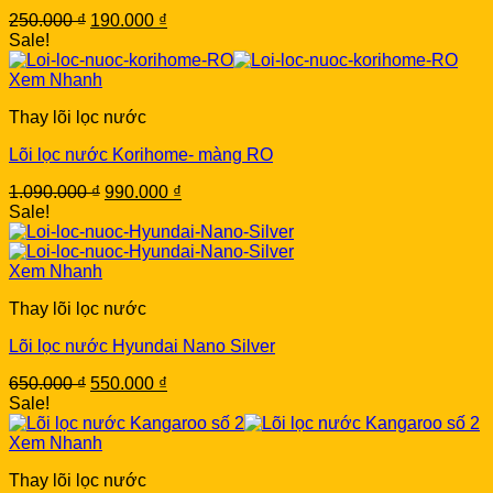
Original
Current
250.000
₫
190.000
₫
price
price
Sale!
was:
is:
250.000 ₫.
190.000 ₫.
Xem Nhanh
Thay lõi lọc nước
Lõi lọc nước Korihome- màng RO
Original
Current
1.090.000
₫
990.000
₫
price
price
Sale!
was:
is:
1.090.000 ₫.
990.000 ₫.
Xem Nhanh
Thay lõi lọc nước
Lõi lọc nước Hyundai Nano Silver
Original
Current
650.000
₫
550.000
₫
price
price
Sale!
was:
is:
650.000 ₫.
550.000 ₫.
Xem Nhanh
Thay lõi lọc nước