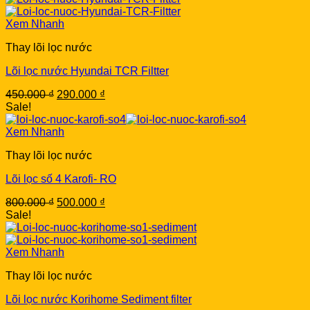
Xem Nhanh
Thay lõi lọc nước
Lõi lọc nước Hyundai TCR Filtter
Original
Current
450.000
₫
290.000
₫
price
price
Sale!
was:
is:
450.000 ₫.
290.000 ₫.
Xem Nhanh
Thay lõi lọc nước
Lõi lọc số 4 Karofi- RO
Original
Current
800.000
₫
500.000
₫
price
price
Sale!
was:
is:
800.000 ₫.
500.000 ₫.
Xem Nhanh
Thay lõi lọc nước
Lõi lọc nước Korihome Sediment filter