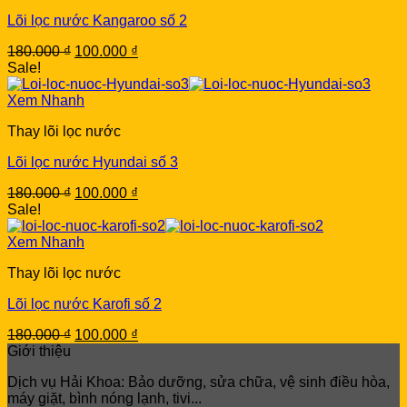
Lõi lọc nước Kangaroo số 2
Original
Current
180.000
₫
100.000
₫
price
price
Sale!
was:
is:
180.000 ₫.
100.000 ₫.
Xem Nhanh
Thay lõi lọc nước
Lõi lọc nước Hyundai số 3
Original
Current
180.000
₫
100.000
₫
price
price
Sale!
was:
is:
180.000 ₫.
100.000 ₫.
Xem Nhanh
Thay lõi lọc nước
Lõi lọc nước Karofi số 2
Original
Current
180.000
₫
100.000
₫
price
price
Giới thiệu
was:
is:
Dịch vụ Hải Khoa: Bảo dưỡng, sửa chữa, vệ sinh điều hòa,
180.000 ₫.
100.000 ₫.
máy giặt, bình nóng lạnh, tivi...