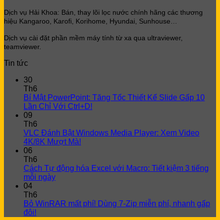
Dịch vụ Hải Khoa: Bán, thay lõi lọc
nước chính hãng các thương
hiệu Kangaroo, Karofi, Korihome, Hyundai, Sunhouse…
Dịch vụ cài đặt phần mềm máy tính từ xa qua ultraviewer,
teamviewer.
Tin tức
30
Th6
Bí Mật PowerPoint: Tăng Tốc Thiết Kế Slide Gấp 10
Lần Chỉ Với Ctrl+D!
09
Th6
VLC Đánh Bật Windows Media Player: Xem Video
4K/8K Mượt Mà!
06
Th6
Cách Tự động hóa Excel với Macro: Tiết kiệm 3 tiếng
mỗi ngày
04
Th6
Bỏ WinRAR mất phí! Dùng 7-Zip miễn phí, nhanh gấp
đôi!