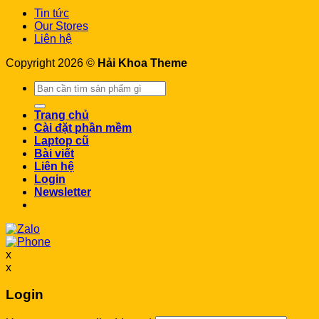
Tin tức
Our Stores
Liên hệ
Copyright 2026 ©
Hải Khoa Theme
Search
for:
Trang chủ
Cài đặt phần mềm
Laptop cũ
Bài viết
Liên hệ
Login
Newsletter
x
x
Login