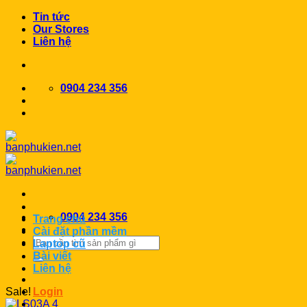
Chuyển
Tin tức
đến
Our Stores
nội
Liên hệ
dung
0904 234 356
0904 234 356
Trang chủ
Cài đặt phần mềm
Search
Laptop cũ
for:
Bài viết
Liên hệ
Sale!
Login