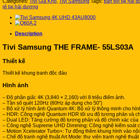
Categories:
Tivi Giá Kho
,
Tivi Samsung
Tags:
bán tivi tại hải
FRAME-
rẻ tại hải dương
55LS03A
quantity
Description
Tivi Samsung THE FRAME- 55LS03A
Thiết kế
Thiết kế khung tranh độc đáo
Hình ảnh
– Độ phân giải: 4K (3,840 × 2,160) với 8 triệu điểm ảnh.
– Tần số quét 120Hz (60Hz áp dụng cho 50”)
– Bộ xử lý hình ảnh Quantum 4K: Bộ xử lý thông minh cho hì
– HDR: Công nghệ Quantum HDR tối ưu độ tương phản và chi t
– Dual LED: Tăng cường độ tương phản và độ chính xác của
– Công nghệ Supreme UHD Dimming: Công nghệ kiểm soát chi
– Motion Xcelerator Turbo+: Tự động thêm khung hình vào nộ
– Chế độ tranh nghệ thuật Art Mode: thư viện tranh nghệ thuậ