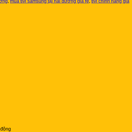
ương
,
mua tivi samsung tại hải dương giá rẻ
,
tivi chính hãng giá
n động