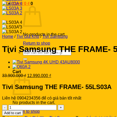
Cart /
0
₫
0
No products in the cart.
Home
/
Tivi Giá Kho
/
Tivi Samsung
Return to shop
Tivi Samsung THE FRAME- 
Search
for:
0
Cart
Original
Current
33.900.000
₫
12.990.000
₫
price
price
was:
is:
Tivi Samsung THE FRAME- 55LS03A
33.900.000 ₫.
12.990.000 ₫.
Liên hệ 0904234356 để có giá bán tốt nhất
No products in the cart.
Tivi
Samsung
Return to shop
Add to cart
THE