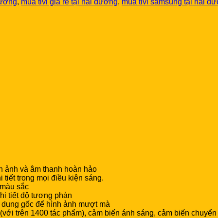
 dương
,
mua tivi giá rẻ tại hải dương
,
mua tivi samsung tại hải d
nh ảnh và âm thanh hoàn hảo
iết trong mọi điều kiện sáng.
 màu sắc
 tiết độ tương phản
i dung gốc để hình ảnh mượt mà
t (với trên 1400 tác phẩm), cảm biến ánh sáng, cảm biến chuyể