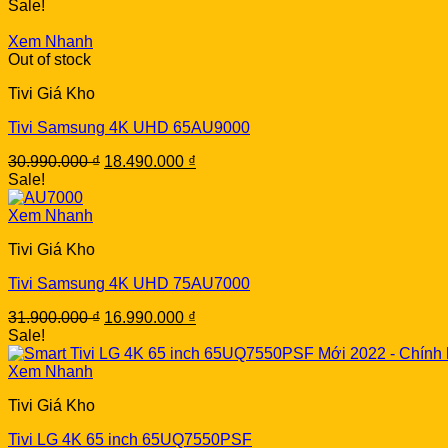
price
price
Sale!
was:
is:
26.900.000 ₫.
19.490.000 ₫.
Xem Nhanh
Out of stock
Tivi Giá Kho
Tivi Samsung 4K UHD 65AU9000
Original
Current
30.990.000
₫
18.490.000
₫
price
price
Sale!
was:
is:
30.990.000 ₫.
18.490.000 ₫.
Xem Nhanh
Tivi Giá Kho
Tivi Samsung 4K UHD 75AU7000
Original
Current
31.900.000
₫
16.990.000
₫
price
price
Sale!
was:
is:
31.900.000 ₫.
16.990.000 ₫.
Xem Nhanh
Tivi Giá Kho
Tivi LG 4K 65 inch 65UQ7550PSF