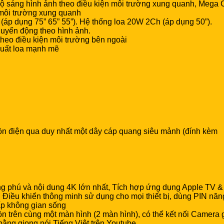
 độ sáng hình ảnh theo điều kiện môi trường xung quanh, Mega 
n môi trường xung quanh
áp dụng 75” 65” 55”). Hệ thống loa 20W 2Ch (áp dụng 50”).
uyển động theo hình ảnh.
 theo điều kiện môi trường bên ngoài
suất loa mạnh mẽ
guồn điện qua duy nhất một dây cáp quang siêu mảnh (đính kèm
ng phú và nội dung 4K lớn nhất, Tích hợp ứng dụng Apple TV & 
Điều khiển thông minh sử dụng cho mọi thiết bị, dùng PIN năng
ấp không gian sống
uồn trên cùng một màn hình (2 màn hình), có thể kết nối Camera 
 bằng giọng nói Tiếng Việt trên Youtube