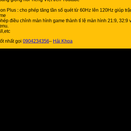
on Plus : cho phép tăng tần số quét từ 60Hz lên 120Hz giúp 
ame
p điều chỉnh màn hình game thành tỉ lệ màn hình 21:9, 32:9 và
enu.
l,etc
t nhất gọi
0904234356
–
Hải Khoa