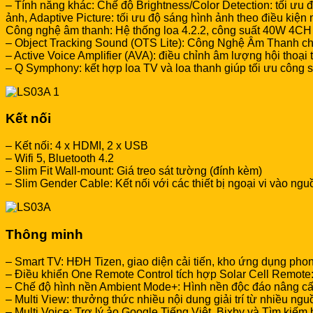
– Tính năng khác: Chế độ Brightness/Color Detection: tối ưu
ảnh, Adaptive Picture: tối ưu độ sáng hình ảnh theo điều kiệ
Công nghệ âm thanh: Hệ thống loa 4.2.2, công suất 40W 4CH (
– Object Tracking Sound (OTS Lite): Công Nghệ Âm Thanh ch
– Active Voice Amplifier (AVA): điều chỉnh âm lượng hội thoại
– Q Symphony: kết hợp loa TV và loa thanh giúp tối ưu công 
Kết nối
– Kết nối: 4 x HDMI, 2 x USB
– Wifi 5, Bluetooth 4.2
– Slim Fit Wall-mount: Giá treo sát tường (đính kèm)
– Slim Gender Cable: Kết nối với các thiết bị ngoại vi vào n
Thông minh
– Smart TV: HĐH Tizen, giao diện cải tiến, kho ứng dụng pho
– Điều khiển One Remote Control tích hợp Solar Cell Remote: 
– Chế độ hình nền Ambient Mode+: Hình nền độc đáo nâng c
– Multi View: thưởng thức nhiều nội dung giải trí từ nhiều ng
– Multi Voice: Trợ lý ảo Google Tiếng Việt, Bixby và Tìm kiếm