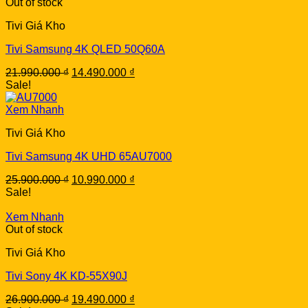
Out of stock
Tivi Giá Kho
Tivi Samsung 4K QLED 50Q60A
Original
Current
21.990.000
₫
14.490.000
₫
price
price
Sale!
was:
is:
21.990.000 ₫.
14.490.000 ₫.
Xem Nhanh
Tivi Giá Kho
Tivi Samsung 4K UHD 65AU7000
Original
Current
25.900.000
₫
10.990.000
₫
price
price
Sale!
was:
is:
25.900.000 ₫.
10.990.000 ₫.
Xem Nhanh
Out of stock
Tivi Giá Kho
Tivi Sony 4K KD-55X90J
Original
Current
26.900.000
₫
19.490.000
₫