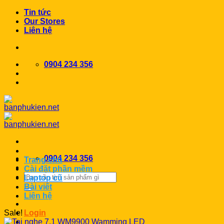
Chuyển
Tin tức
đến
Our Stores
nội
Liên hệ
dung
0904 234 356
0904 234 356
Trang chủ
Cài đặt phần mềm
Search
Laptop cũ
for:
Bài viết
Liên hệ
Sale!
Login