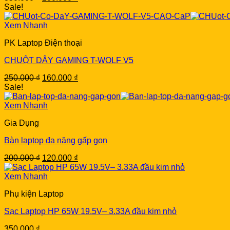
price
price
Sale!
was:
is:
350.000 ₫.
230.000 ₫.
Xem Nhanh
PK Laptop Điện thoại
CHUỘT DÂY GAMING T-WOLF V5
Original
Current
250.000
₫
160.000
₫
price
price
Sale!
was:
is:
250.000 ₫.
160.000 ₫.
Xem Nhanh
Gia Dụng
Bàn laptop đa năng gấp gọn
Original
Current
200.000
₫
120.000
₫
price
price
was:
is:
Xem Nhanh
200.000 ₫.
120.000 ₫.
Phụ kiện Laptop
Sạc Laptop HP 65W 19.5V– 3.33A đầu kim nhỏ
350.000
₫