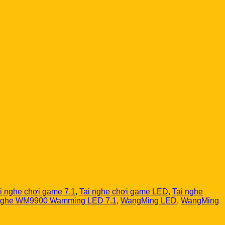
i nghe chơi game 7.1
,
Tai nghe chơi game LED
,
Tai nghe
 nghe WM9900 Wamming LED 7.1
,
WangMing LED
,
WangMing