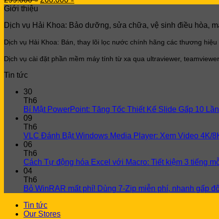
price
price
Giới thiệu
was:
is:
Dịch vụ Hải Khoa: Bảo dưỡng, sửa chữa, vệ sinh điều hòa, máy 
299.000 ₫.
260.000 ₫.
Dịch vụ Hải Khoa: Bán, thay lõi lọc
nước chính hãng các thương hiệu
Dịch vụ cài đặt phần mềm máy tính từ xa qua ultraviewer, teamviewer
Tin tức
30
Th6
Bí Mật PowerPoint: Tăng Tốc Thiết Kế Slide Gấp 10 Lần
09
Th6
VLC Đánh Bật Windows Media Player: Xem Video 4K/8
06
Th6
Cách Tự động hóa Excel với Macro: Tiết kiệm 3 tiếng m
04
Th6
Bỏ WinRAR mất phí! Dùng 7-Zip miễn phí, nhanh gấp đô
Tin tức
Our Stores