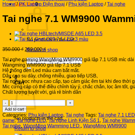
Home
Cart /
/
PK Laptop Điện thoại
0
₫
0
/
Phụ kiện Laptop
/
Tai nghe
Tai nghe 7.1 WM9900 Wamm
No products in the cart.
Original
Current
350.000
₫
269.000
₫
Return to shop
price
price
Tai nghe gaming WangMing WM9900 giả lập 7.1 USB míc dài
was:
is:
Search
Wangming WM9900 giả lập 7.1 USB
350.000 ₫.
269.000 ₫.
for:
Hệ thống đèn Led màu cam bắt mắt.
Dây cao su dày, chống nhiễu, giao tiếp USB,
0
Tai nghe bọc nhựa cao cấp, tạo cảm giác êm tai khi đeo thời gi
Cart
Mic cứng cáp có thể điều chỉnh tùy ý, chắc chắn, lọc âm tốt, gi
Chất lượng tuyệt vời, giá rẻ bình dân
Tai
nghe
Add to cart
7.1
Categories:
Phụ kiện Laptop
,
Tai nghe
Tags:
Tai nghe 7.1 LED
WM9900
No products in the cart.
game
,
Tai nghe LED
,
Tai nghe Linh Kiện Số 1
,
Tai nghe Wam
Wamming
Tai nghe
,
WangMing Wamming LED.
,
WangMing WM9900
Return to shop
LED
quantity