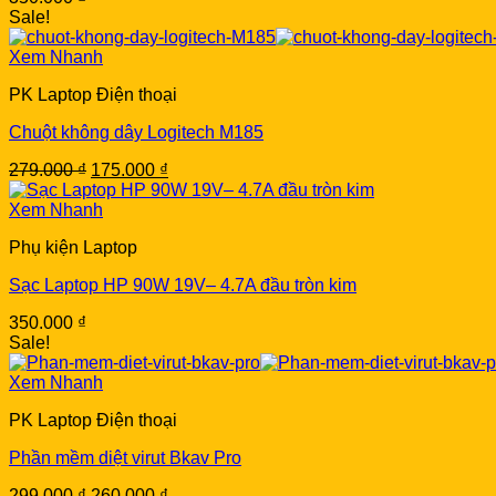
Sale!
Xem Nhanh
PK Laptop Điện thoại
Chuột không dây Logitech M185
Original
Current
279.000
₫
175.000
₫
price
price
was:
is:
Xem Nhanh
279.000 ₫.
175.000 ₫.
Phụ kiện Laptop
Sạc Laptop HP 90W 19V– 4.7A đầu tròn kim
350.000
₫
Sale!
Xem Nhanh
PK Laptop Điện thoại
Phần mềm diệt virut Bkav Pro
Original
Current
299.000
₫
260.000
₫