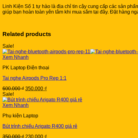
Linh Kiện Số 1 tự hào là địa chỉ tin cậy cung cấp các sản p
giúp bạn hoàn toàn yên tâm khi mua sắm tại đây. Đặt hàng ng
Related products
Sale!
Xem Nhanh
PK Laptop Điện thoại
Tai nghe Airpods Pro Rep 1:1
Original
Current
600.000
₫
350.000
₫
price
price
Sale!
was:
is:
600.000 ₫.
350.000 ₫.
Xem Nhanh
Phụ kiện Laptop
Bút trình chiếu Arigato R400 giá rẻ
Original
Current
350.000
₫
230.000
₫