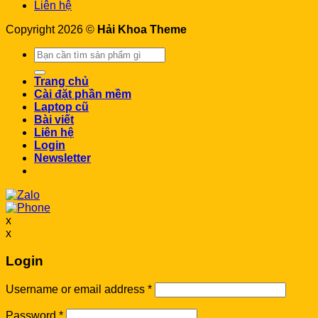
Liên hệ
Copyright 2026 ©
Hải Khoa Theme
Search
for:
Trang chủ
Cài đặt phần mềm
Laptop cũ
Bài viết
Liên hệ
Login
Newsletter
x
x
Login
Username or email address
*
Password
*