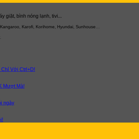
giặt, bình nóng lạnh, tivi...
 Kangaroo, Karofi, Korihome, Hyundai, Sunhouse…
.
 Chỉ Với Ctrl+D!
K Mượt Mà!
ỗi ngày
i!