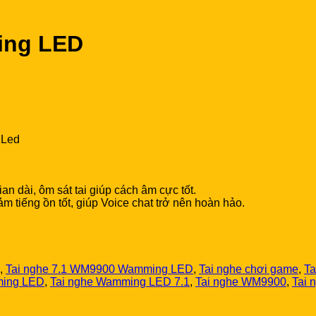
ing LED
 Led
an dài, ôm sát tai giúp cách âm cực tốt.
ảm tiếng ồn tốt, giúp Voice chat trở nên hoàn hảo.
,
Tai nghe 7.1 WM9900 Wamming LED
,
Tai nghe chơi game
,
Ta
ming LED
,
Tai nghe Wamming LED 7.1
,
Tai nghe WM9900
,
Tai