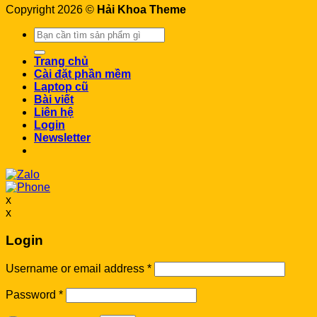
Copyright 2026 ©
Hải Khoa Theme
Search
for:
Trang chủ
Cài đặt phần mềm
Laptop cũ
Bài viết
Liên hệ
Login
Newsletter
x
x
Login
Username or email address
*
Password
*