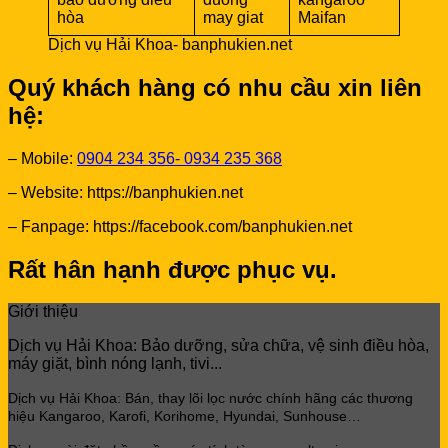
Dịch vụ Hải Khoa- banphukien.net
Quý khách hàng có nhu cầu xin liên
hệ:
– Mobile:
0904 234 356- 0934 235 368
– Website: https://banphukien.net
– Fanpage: https://facebook.com/banphukien.net
Rất hân hạnh được phục vụ.
Giới thiệu
Dịch vụ Hải Khoa: Bảo dưỡng, sửa chữa, vệ sinh điều hòa,
máy giặt, bình nóng lạnh, tivi...
Dịch vụ Hải Khoa: Bán, thay lõi lọc
nước chính hãng các thương
hiệu Kangaroo, Karofi, Korihome, Hyundai, Sunhouse…