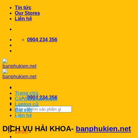
Chuyển
Tin tức
đến
Our Stores
nội
Liên hệ
dung
0904 234 356
Trang chủ
0904 234 356
Cài đặt phần mềm
Laptop cũ
Search
Bài viết
for:
Liên hệ
DỊCH VỤ HẢI KHOA-
banphukien.net
Login