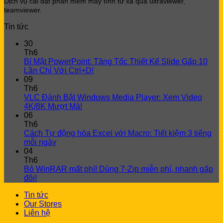
Dịch vụ cài đặt phần mềm máy tính từ xa qua ultraviewer,
teamviewer.
Tin tức
30
Th6
Bí Mật PowerPoint: Tăng Tốc Thiết Kế Slide Gấp 10
Lần Chỉ Với Ctrl+D!
09
Th6
VLC Đánh Bật Windows Media Player: Xem Video
4K/8K Mượt Mà!
06
Th6
Cách Tự động hóa Excel với Macro: Tiết kiệm 3 tiếng
mỗi ngày
04
Th6
Bỏ WinRAR mất phí! Dùng 7-Zip miễn phí, nhanh gấp
đôi!
Tin tức
Our Stores
Liên hệ