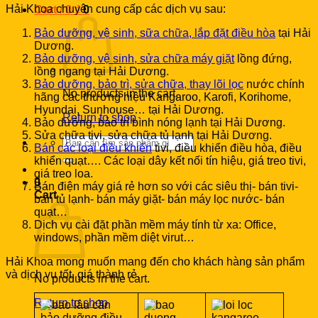
Hải Khoa chuyên cung cấp các dịch vụ sau:
Cart /
0
₫
0
Bảo dưỡng, vệ sinh, sữa chữa, lắp đặt điều hòa
tại Hải
Dương.
Bảo dưỡng, vệ sinh, sửa chữa máy giặt
lồng đứng,
lồng ngang tại Hải Dương.
Bảo dưỡng, bảo trì, sửa chữa, thay lõi lọc
nước chính
No products in the cart.
hãng các thương hiệu Kangaroo, Karofi, Korihome,
Hyundai, Sunhouse… tại Hải Dương.
Return to shop
Bảo dưỡng, bảo trì bình nóng lạnh tại Hải Dương.
Sửa chữa tivi, sửa chữa tủ lạnh tại Hải Dương.
Search
Bán các loại điều khiển
tivi, điều khiển điều hòa, điều
for:
khiển quạt…. Các loại dây kết nối tín hiệu, giá treo tivi,
giá treo loa.
0
Bán điện máy giá rẻ hơn so với các siêu thị- bán tivi-
Cart
bán tủ lạnh- bán máy giặt- bán máy lọc nước- bán
quạt…
Dịch vụ cài đặt phần mềm máy tính từ xa: Office,
windows, phần mềm diệt virut…
Hải Khoa mong muốn mang đến cho khách hàng sản phẩm
và dịch vụ tốt, giá thành rẻ.
No products in the cart.
Return to shop